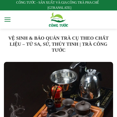
CÔNG TƯỚC - SẢN XUẤT VÀ GIA CÔNG TRÀ PHA CHẾ
Bỏ
[GTRANSLATE]
qua
nội
dung
VỆ SINH & BẢO QUẢN TRÀ CỤ THEO CHẤT
LIỆU – TỬ SA, SỨ, THỦY TINH | TRÀ CÔNG
TƯỚC