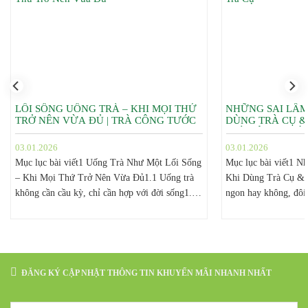
LỐI SỐNG UỐNG TRÀ – KHI MỌI THỨ
NHỮNG SAI LẦM
TRỞ NÊN VỪA ĐỦ | TRÀ CÔNG TƯỚC
DÙNG TRÀ CỤ &
TRÀ CÔNG TƯỚ
03.01.2026
03.01.2026
Mục lục bài viết1 Uống Trà Như Một Lối Sống
Mục lục bài viết1 
– Khi Mọi Thứ Trở Nên Vừa Đủ1.1 Uống trà
Khi Dùng Trà Cụ & 
không cần cầu kỳ, chỉ cần hợp với đời sống1.2
ngon hay không, đôi 
Lối sống uống trà là gì?1.3 Uống trà đúng cách
nhỏ1.2 Dùng một ấm 
không đồng nghĩa với uống trà phức tạp1.4
nhau1.2.1 Sai lầm1.2
Dụng cụ chỉ là phương tiện, không...
khắc phục1.3 Rửa ấm
Sai lầm1.3.2...
ĐĂNG KÝ CẬP NHẬT THÔNG TIN KHUYẾN MÃI NHANH NHẤT