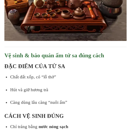
Vệ sinh & bảo quản ấm tử sa đúng cách
ĐẶC ĐIỂM CỦA TỬ SA
Chất đất xốp, có “lỗ thở”
Hút và giữ hương trà
Càng dùng lâu càng “nuôi ấm”
CÁCH VỆ SINH ĐÚNG
Chỉ tráng bằng
nước nóng sạch