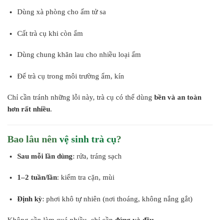
Dùng xà phòng cho ấm tử sa
Cất trà cụ khi còn ẩm
Dùng chung khăn lau cho nhiều loại ấm
Để trà cụ trong môi trường ẩm, kín
Chỉ cần tránh những lỗi này, trà cụ có thể dùng
bền và an toàn
hơn rất nhiều
.
Bao lâu nên
vệ sinh trà cụ
?
Sau mỗi lần dùng
: rửa, tráng sạch
1–2 tuần/lần
: kiểm tra cặn, mùi
Định kỳ
: phơi khô tự nhiên (nơi thoáng, không nắng gắt)