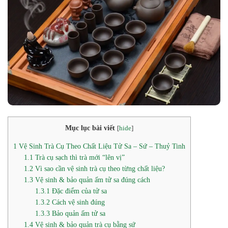
Mục lục bài viết
[
hide
]
1
Vệ Sinh Trà Cụ Theo Chất Liệu Tử Sa – Sứ – Thuỷ Tinh
1.1
Trà cụ sạch thì trà mới “lên vị”
1.2
Vì sao cần vệ sinh trà cụ theo từng chất liệu?
1.3
Vệ sinh & bảo quản ấm tử sa đúng cách
1.3.1
Đặc điểm của tử sa
1.3.2
Cách vệ sinh đúng
1.3.3
Bảo quản ấm tử sa
1.4
Vệ sinh & bảo quản trà cụ bằng sứ