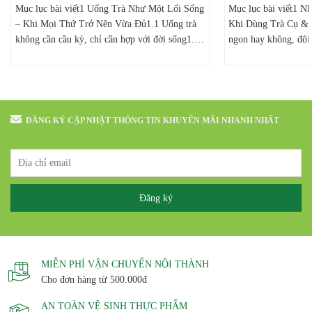
Mục lục bài viết1 Uống Trà Như Một Lối Sống
Mục lục bài viết1 
– Khi Mọi Thứ Trở Nên Vừa Đủ1.1 Uống trà
Khi Dùng Trà Cụ & 
không cần cầu kỳ, chỉ cần hợp với đời sống1.2
ngon hay không, đôi 
Lối sống uống trà là gì?1.3 Uống trà đúng cách
nhỏ1.2 Dùng một ấm 
không đồng nghĩa với uống trà phức tạp1.4
nhau1.2.1 Sai lầm1.2
Dụng cụ chỉ là phương tiện, không...
khắc phục1.3 Rửa ấm
Sai lầm1.3.2...
ĐĂNG KÝ CẬP NHẬT THÔNG TIN KHUYẾN MÃI NHANH NHẤT
MIỄN PHÍ VẬN CHUYỂN NỘI THÀNH
Cho đơn hàng từ 500.000đ
AN TOÀN VỆ SINH THỰC PHẨM