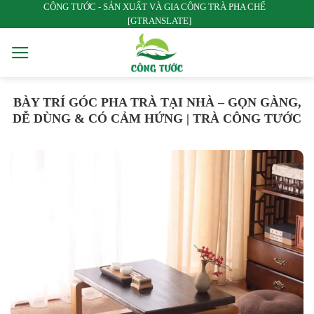
CÔNG TƯỚC - SẢN XUẤT VÀ GIA CÔNG TRÀ PHA CHẾ
Bỏ
[GTRANSLATE]
qua
nội
dung
BÀY TRÍ GÓC PHA TRÀ TẠI NHÀ – GỌN GÀNG,
DỄ DÙNG & CÓ CẢM HỨNG | TRÀ CÔNG TƯỚC