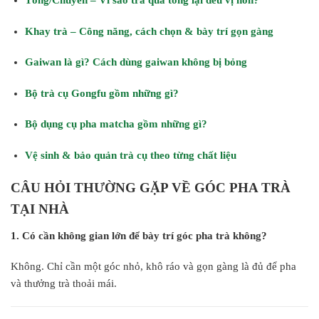
Tống/Chuyên – Vì sao trà qua tống lại đều vị hơn?
Khay trà – Công năng, cách chọn & bày trí gọn gàng
Gaiwan là gì? Cách dùng gaiwan không bị bỏng
Bộ trà cụ Gongfu gồm những gì?
Bộ dụng cụ pha matcha gồm những gì?
Vệ sinh & bảo quản trà cụ theo từng chất liệu
CÂU HỎI THƯỜNG GẶP VỀ GÓC PHA TRÀ
TẠI NHÀ
1. Có cần không gian lớn để bày trí góc pha trà không?
Không. Chỉ cần một góc nhỏ, khô ráo và gọn gàng là đủ để pha
và thưởng trà thoải mái.