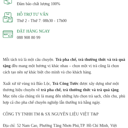
Đảm bảo chất lượng 100%
HỖ TRỢ TƯ VẤN
Thứ 2 - Thứ 7: 08h30 - 17h00
ĐẶT HÀNG NGAY
088 908 80 99
Mỗi tách trà là một câu chuyện.
Trà pha chế, trà thưởng thức và trà quà
tặng
đều mang một hương vị khác nhau – chọn một vị trà cũng là chọn
cách tạo nên sự khác biệt cho mình và cho khách hàng.
Xuất xứ từ vùng trà Bảo Lộc,
Trà Công Tước
được xây dựng như một
thương hiệu chuyên về
trà pha chế, trà thưởng thức và trà quà tặng
.
Mục tiêu của chúng tôi là mang đến những lựa chọn trà sạch, chỉn chu, phù
hợp cả cho pha chế chuyên nghiệp lẫn thưởng trà hằng ngày.
CÔNG TY TNHH TM & SX NGUYÊN LIỆU VIỆT T&P
Địa chỉ: 52 Nam Cao, Phường Tăng Nhơn Phú,TP. Hồ Chí Minh, Việt