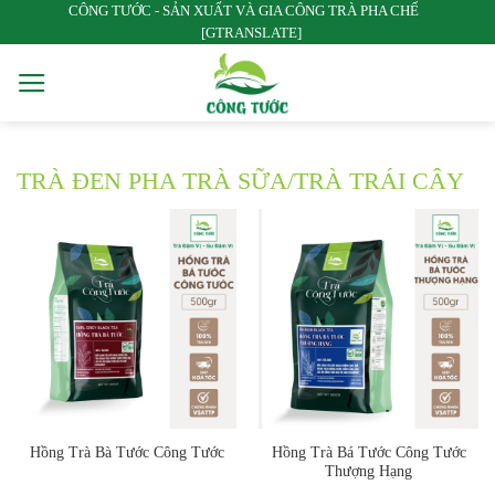
CÔNG TƯỚC - SẢN XUẤT VÀ GIA CÔNG TRÀ PHA CHẾ
Bỏ
[GTRANSLATE]
qua
nội
dung
TRÀ ĐEN PHA TRÀ SỮA/TRÀ TRÁI CÂY
Hồng Trà Bá Tước Công Tước
Hồng Trà Bà Tước Công Tước
Thượng Hạng