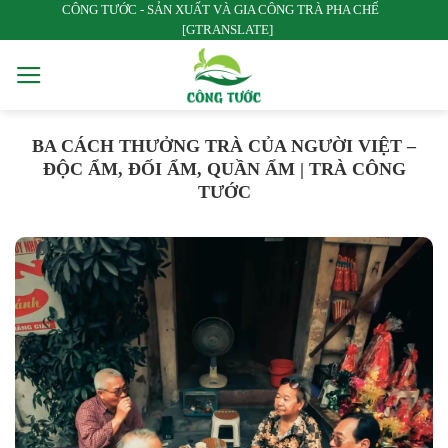
CÔNG TƯỚC - SẢN XUẤT VÀ GIA CÔNG TRÀ PHA CHẾ
Bỏ
[GTRANSLATE]
qua
nội
dung
BA CÁCH THƯỞNG TRÀ CỦA NGƯỜI VIỆT –
ĐỘC ẨM, ĐỐI ẨM, QUẦN ẨM | TRÀ CÔNG
TƯỚC