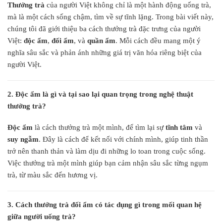
Thưởng trà
của người Việt không chỉ là một hành động uống trà,
mà là một cách sống chậm, tìm về sự tĩnh lặng. Trong bài viết này,
chúng tôi đã giới thiệu ba cách thưởng trà đặc trưng của người
Việt:
độc ẩm
,
đối ẩm
, và
quần ẩm
. Mỗi cách đều mang một ý
nghĩa sâu sắc và phản ánh những giá trị văn hóa riêng biệt của
người Việt.
2. Độc ẩm là gì và tại sao lại quan trọng trong nghệ thuật
thưởng trà?
Độc ẩm
là cách thưởng trà một mình, để tìm lại sự
tĩnh tâm
và
suy ngẫm
. Đây là cách để kết nối với chính mình, giúp tinh thần
trở nên thanh thản và làm dịu đi những lo toan trong cuộc sống.
Việc thưởng trà một mình giúp bạn cảm nhận sâu sắc từng ngụm
trà, từ màu sắc đến hương vị.
3. Cách thưởng trà đối ẩm có tác dụng gì trong mối quan hệ
giữa người uống trà?