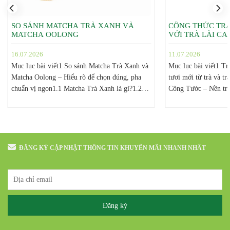
SO SÁNH MATCHA TRÀ XANH VÀ
CÔNG THỨC TRÀ
MATCHA OOLONG
VỚI TRÀ LÀI C
16.07.2026
11.07.2026
Mục lục bài viết1 So sánh Matcha Trà Xanh và
Mục lục bài viết1 T
Matcha Oolong – Hiểu rõ để chọn đúng, pha
tươi mới từ trà và tr
chuẩn vị ngon1.1 Matcha Trà Xanh là gì?1.2
Công Tước – Nền trà
Matcha Oolong là gì?1.3 So sánh Matcha Trà
đặc sản Bảo Lộc, L
Xanh và Matcha Oolong1.3.1 Màu bột1.3.2
nguyên liệu – Công 
Hương thơm1.3.3 Màu nước1.3.4 Hương
chế Trà Kiwi Táo1.3
vị1.3.5 Khả năng ứng dụng trong pha chế1.4
Điểm...
ĐĂNG KÝ CẬP NHẬT THÔNG TIN KHUYẾN MÃI NHANH NHẤT