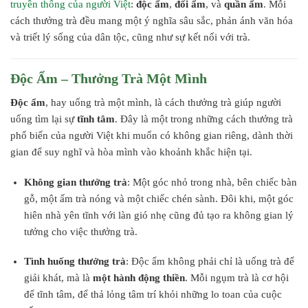
truyền thống của người Việt
:
độc ẩm
,
đối ẩm
, và
quần ẩm
. Mỗi
cách thưởng trà đều mang một ý nghĩa sâu sắc, phản ánh văn hóa
và triết lý sống của dân tộc, cũng như sự kết nối với trà.
Độc Ẩm – Thưởng Trà Một Mình
Độc ẩm
, hay uống trà một mình, là cách thưởng trà giúp người
uống tìm lại sự
tĩnh tâm
. Đây là một trong những cách thưởng trà
phổ biến của người Việt khi muốn có không gian riêng, dành thời
gian để suy nghĩ và hòa mình vào khoảnh khắc hiện tại.
Không gian thưởng trà
: Một góc nhỏ trong nhà, bên chiếc bàn
gỗ, một ấm trà nóng và một chiếc chén sành. Đôi khi, một góc
hiên nhà yên tĩnh với làn gió nhẹ cũng đủ tạo ra không gian lý
tưởng cho việc thưởng trà.
Tình huống thưởng trà
: Độc ẩm không phải chỉ là uống trà để
giải khát, mà là
một hành động thiền
. Mỗi ngụm trà là cơ hội
để tĩnh tâm, để thả lỏng tâm trí khỏi những lo toan của cuộc