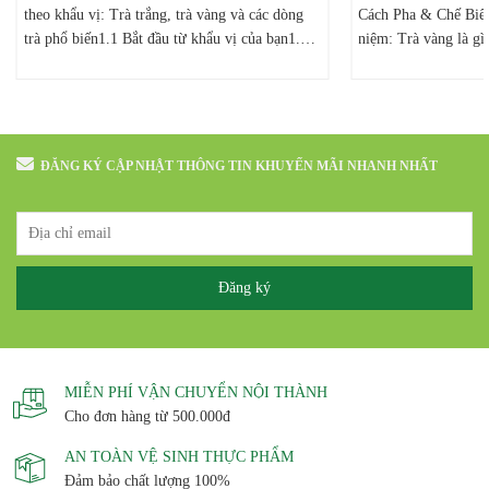
theo khẩu vị: Trà trắng, trà vàng và các dòng
Cách Pha & Chế Biến
trà phổ biến1.1 Bắt đầu từ khẩu vị của bạn1.2
niệm: Trà vàng là gì
Trà trắng Bảo Lộc: dành cho người thích sự
vàng1.3 Phân biệt hư
trong trẻo1.3 Trà vàng Bảo Lộc: dành cho
vàng như thế nào?1.
người muốn vị êm và tròn1.4 Các dòng...
khi pha1.4 Cách pha 
Trà...
ĐĂNG KÝ CẬP NHẬT THÔNG TIN KHUYẾN MÃI NHANH NHẤT
MIỄN PHÍ VẬN CHUYỂN NỘI THÀNH
Cho đơn hàng từ 500.000đ
AN TOÀN VỆ SINH THỰC PHẨM
Đảm bảo chất lượng 100%