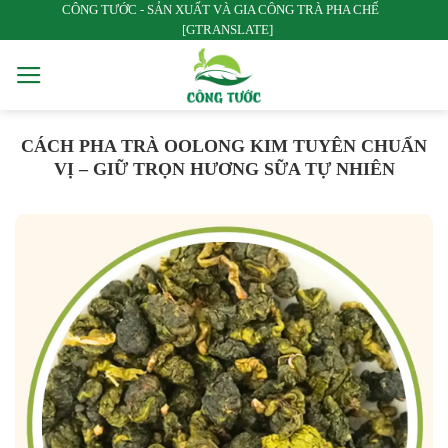
CÔNG TƯỚC - SẢN XUẤT VÀ GIA CÔNG TRÀ PHA CHẾ
Bỏ
[GTRANSLATE]
qua
nội
dung
CÁCH PHA TRÀ OOLONG KIM TUYÊN CHUẨN
VỊ – GIỮ TRỌN HƯƠNG SỮA TỰ NHIÊN