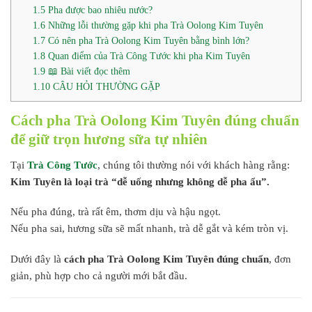
1.5
Pha được bao nhiêu nước?
1.6
Những lỗi thường gặp khi pha Trà Oolong Kim Tuyên
1.7
Có nên pha Trà Oolong Kim Tuyên bằng bình lớn?
1.8
Quan điểm của Trà Công Tước khi pha Kim Tuyên
1.9
📖 Bài viết đọc thêm
1.10
CÂU HỎI THƯỜNG GẶP
Cách pha Trà Oolong Kim Tuyên đúng chuẩn
để giữ trọn hương sữa tự nhiên
Tại
Trà Công Tước
, chúng tôi thường nói với khách hàng rằng:
Kim Tuyên là loại trà “dễ uống nhưng không dễ pha ẩu”.
Nếu pha đúng, trà rất êm, thơm dịu và hậu ngọt.
Nếu pha sai, hương sữa sẽ mất nhanh, trà dễ gắt và kém tròn vị.
Dưới đây là
cách pha Trà Oolong Kim Tuyên đúng chuẩn
, đơn
giản, phù hợp cho cả người mới bắt đầu.