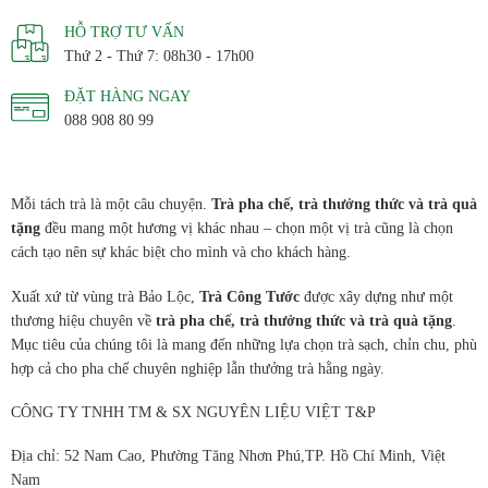
HỖ TRỢ TƯ VẤN
Thứ 2 - Thứ 7: 08h30 - 17h00
ĐẶT HÀNG NGAY
088 908 80 99
Mỗi tách trà là một câu chuyện.
Trà pha chế, trà thưởng thức và trà quà
tặng
đều mang một hương vị khác nhau – chọn một vị trà cũng là chọn
cách tạo nên sự khác biệt cho mình và cho khách hàng.
Xuất xứ từ vùng trà Bảo Lộc,
Trà Công Tước
được xây dựng như một
thương hiệu chuyên về
trà pha chế, trà thưởng thức và trà quà tặng
.
Mục tiêu của chúng tôi là mang đến những lựa chọn trà sạch, chỉn chu, phù
hợp cả cho pha chế chuyên nghiệp lẫn thưởng trà hằng ngày.
CÔNG TY TNHH TM & SX NGUYÊN LIỆU VIỆT T&P
Địa chỉ: 52 Nam Cao, Phường Tăng Nhơn Phú,TP. Hồ Chí Minh, Việt
Nam