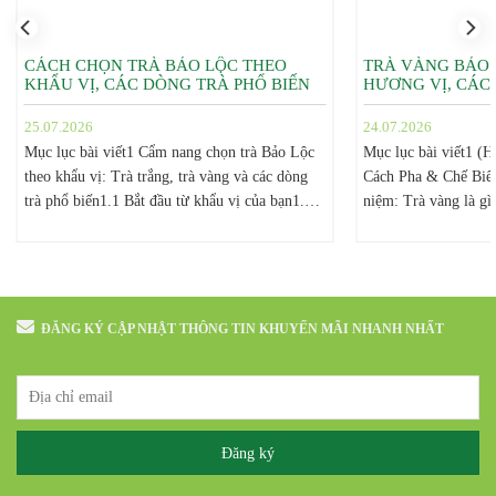
CÁCH CHỌN TRÀ BẢO LỘC THEO
TRÀ VÀNG BẢO 
KHẨU VỊ, CÁC DÒNG TRÀ PHỔ BIẾN
HƯƠNG VỊ, CÁC
25.07.2026
24.07.2026
Mục lục bài viết1 Cẩm nang chọn trà Bảo Lộc
Mục lục bài viết1 (
theo khẩu vị: Trà trắng, trà vàng và các dòng
Cách Pha & Chế Biến
trà phổ biến1.1 Bắt đầu từ khẩu vị của bạn1.2
niệm: Trà vàng là gì
Trà trắng Bảo Lộc: dành cho người thích sự
vàng1.3 Phân biệt hư
trong trẻo1.3 Trà vàng Bảo Lộc: dành cho
vàng như thế nào?1.
người muốn vị êm và tròn1.4 Các dòng...
khi pha1.4 Cách pha 
Trà...
ĐĂNG KÝ CẬP NHẬT THÔNG TIN KHUYẾN MÃI NHANH NHẤT