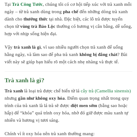
Tại
Trà Công Tước
, chúng tôi có cơ hội tiếp xúc với trà xanh mỗi
ngày – từ trà xanh dùng trong
pha chế
đến những dòng trà xanh
dành cho
thưởng thức
tại nhà. Đặc biệt, các lô trà được tuyển
chọn từ
vùng trà Bảo Lộc
thường có hương vị cân bằng, dễ uống,
hợp với nhịp sống hiện đại.
Vậy
trà xanh là gì
, vì sao nhiều người chọn trà xanh để uống
hằng ngày, và làm sao để pha trà xanh
không bị đắng chát
? Bài
viết này sẽ giúp bạn hiểu rõ một cách nhẹ nhàng và thực tế.
Trà xanh là gì?
Trà xanh
là loại trà được chế biến từ lá
cây trà (Camellia sinensis)
nhưng
gần như không oxy hóa
. Điểm quan trọng nhất trong quy
trình của trà xanh là lá trà sẽ được
diệt men sớm
(bằng sao hoặc
hấp) để “khóa” quá trình oxy hóa, nhờ đó giữ được màu xanh tự
nhiên và hương vị tươi sáng.
Chính vì ít oxy hóa nên trà xanh thường mang: