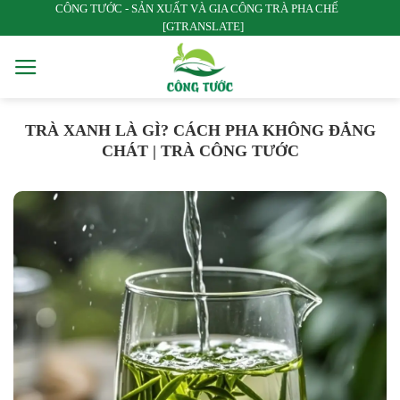
CÔNG TƯỚC - SẢN XUẤT VÀ GIA CÔNG TRÀ PHA CHẾ
Bỏ
[GTRANSLATE]
qua
nội
dung
TRÀ XANH LÀ GÌ? CÁCH PHA KHÔNG ĐẮNG
CHÁT | TRÀ CÔNG TƯỚC