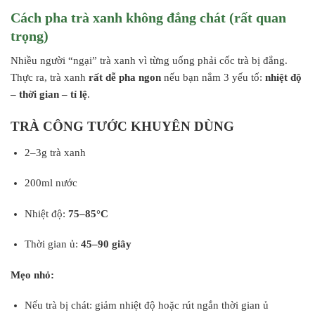
Cách pha trà xanh không đắng chát (rất quan
trọng)
Nhiều người “ngại” trà xanh vì từng uống phải cốc trà bị đắng.
Thực ra, trà xanh
rất dễ pha ngon
nếu bạn nắm 3 yếu tố:
nhiệt độ
– thời gian – tỉ lệ
.
TRÀ CÔNG TƯỚC KHUYÊN DÙNG
2–3g trà xanh
200ml nước
Nhiệt độ:
75–85°C
Thời gian ủ:
45–90 giây
Mẹo nhỏ:
Nếu trà bị chát: giảm nhiệt độ hoặc rút ngắn thời gian ủ