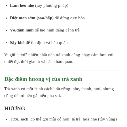
Làm héo nhẹ
(tùy phương pháp)
Diệt men sớm (sao/hấp)
để dừng oxy hóa
Vò/định hình
để tạo hình dáng cánh trà
Sấy khô
để ổn định và bảo quản
Vì giữ “tươi” nhiều nhất nên trà xanh cũng nhạy cảm hơn với
nhiệt độ, thời gian ủ và cách bảo quản.
Đặc điểm hương vị của trà xanh
Trà xanh có một “tính cách” rất riêng: nhẹ, thanh, tươi, nhưng
cũng dễ trở nên gắt nếu pha sai.
HƯƠNG
Tươi, sạch, có thể gợi mùi cỏ non, lá trà, hoa nhẹ (tùy vùng)