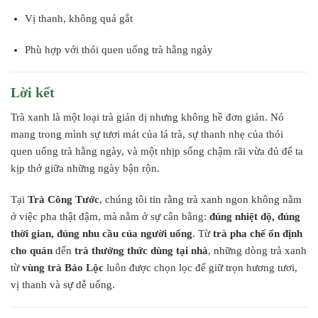
Vị thanh, không quá gắt
Phù hợp với thói quen uống trà hằng ngày
Lời kết
Trà xanh là một loại trà giản dị nhưng không hề đơn giản. Nó
mang trong mình sự tươi mát của lá trà, sự thanh nhẹ của thói
quen uống trà hằng ngày, và một nhịp sống chậm rãi vừa đủ để ta
kịp thở giữa những ngày bận rộn.
Tại
Trà Công Tước
, chúng tôi tin rằng trà xanh ngon không nằm
ở việc pha thật đậm, mà nằm ở sự cân bằng:
đúng nhiệt độ, đúng
thời gian, đúng nhu cầu của người uống
. Từ
trà pha chế ổn định
cho quán
đến
trà thưởng thức dùng tại nhà
, những dòng trà xanh
từ
vùng trà Bảo Lộc
luôn được chọn lọc để giữ trọn hương tươi,
vị thanh và sự dễ uống.