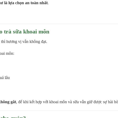
ư là lựa chọn an toàn nhất
.
o trà sữa khoai môn
thì hương vị vẫn không đạt.
hoai môn:
quá lâu
 không gắt
, để khi kết hợp với khoai môn và sữa vẫn giữ được sự hài hò