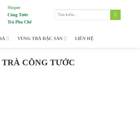
Shopee
Tìm
Công Tước
kiếm:
Trà Pha Chế
 vùng trà đặc sản Bảo Lộc, Lâm Đồng dành c
RÀ
VÙNG TRÀ ĐẶC SẢN
LIÊN HỆ
| TRÀ CÔNG TƯỚC