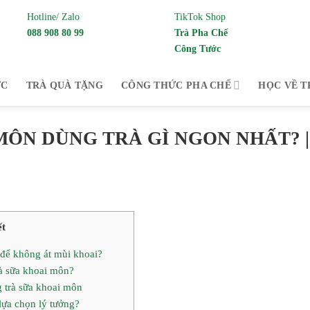
Hotline/ Zalo
TikTok Shop
088 908 80 99
Trà Pha Chế
Công Tước
 cung cấp Trà pha chế và trà thưởng thức từ
ỨC
TRÀ QUÀ TẶNG
CÔNG THỨC PHA CHẾ
HỌC VỀ T
MÔN DÙNG TRÀ GÌ NGON NHẤT? 
ết
 để không át mùi khoai?
rà sữa khoai môn?
g trà sữa khoai môn
lựa chọn lý tưởng?