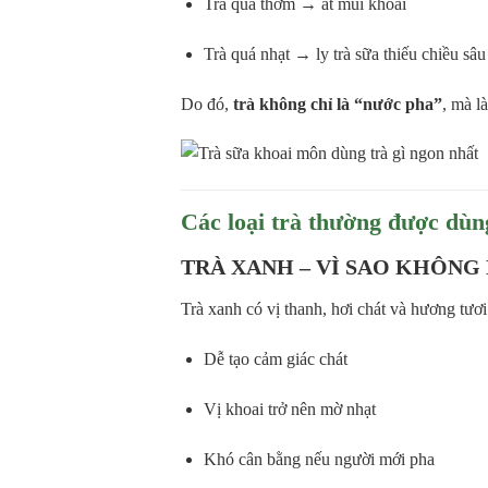
Trà quá thơm → át mùi khoai
Trà quá nhạt → ly trà sữa thiếu chiều sâu
Do đó,
trà không chỉ là “nước pha”
, mà l
Các loại trà thường được dùn
TRÀ XANH – VÌ SAO KHÔNG
Trà xanh có vị thanh, hơi chát và hương tươi
Dễ tạo cảm giác chát
Vị khoai trở nên mờ nhạt
Khó cân bằng nếu người mới pha