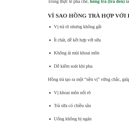
Trong thực tế pha chế,
hồng trà (trà đen)
là
VÌ SAO HỒNG TRÀ HỢP VỚI
Vị trà rõ nhưng không gắt
Ít chát, dễ kết hợp với sữa
Không át mùi khoai môn
Dễ kiểm soát khi pha
Hồng trà tạo ra một “nền vị” vững chắc, giú
Vị khoai môn nổi rõ
Trà sữa có chiều sâu
Uống không bị ngán