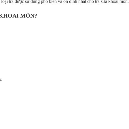
 loại trà được sử dụng phổ biến và ổn định nhất cho trà sữa khoai môn.
 KHOAI MÔN?
p: