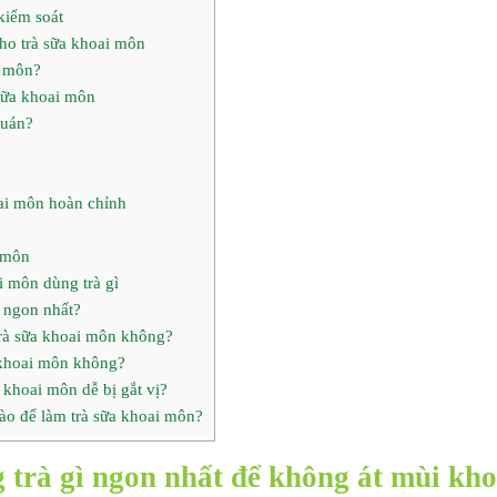
kiểm soát
ho trà sữa khoai môn
i môn?
sữa khoai môn
quán?
ai môn hoàn chỉnh
i môn
i môn dùng trà gì
 ngon nhất?
trà sữa khoai môn không?
 khoai môn không?
a khoai môn dễ bị gắt vị?
ào để làm trà sữa khoai môn?
 trà gì ngon nhất để không át mùi kho