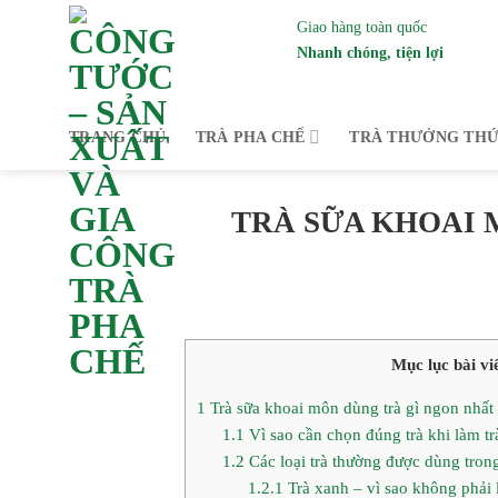
Bỏ
Giao hàng toàn quốc
qua
Nhanh chóng, tiện lợi
nội
dung
Trà Công Tước – Là nhà
TRANG CHỦ
TRÀ PHA CHẾ
TRÀ THƯỞNG TH
TRÀ SỮA KHOAI 
Mục lục bài vi
1
Trà sữa khoai môn dùng trà gì ngon nhất
1.1
Vì sao cần chọn đúng trà khi làm t
1.2
Các loại trà thường được dùng tron
1.2.1
Trà xanh – vì sao không phải 