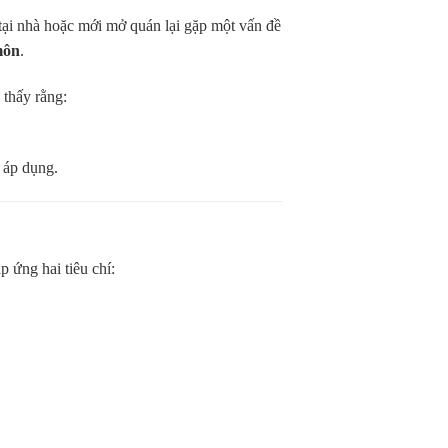
tại nhà hoặc mới mở quán lại gặp một vấn đề
môn
.
 thấy rằng:
ễ áp dụng.
 ứng hai tiêu chí: