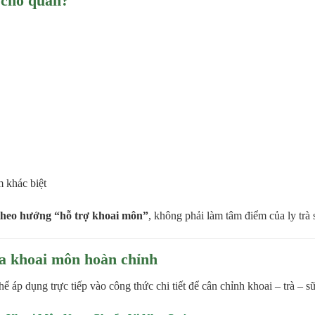
 cho quán?
m khác biệt
theo hướng “hỗ trợ khoai môn”
, không phải làm tâm điểm của ly trà 
ữa khoai môn hoàn chỉnh
hể áp dụng trực tiếp vào công thức chi tiết để cân chỉnh khoai – trà – s