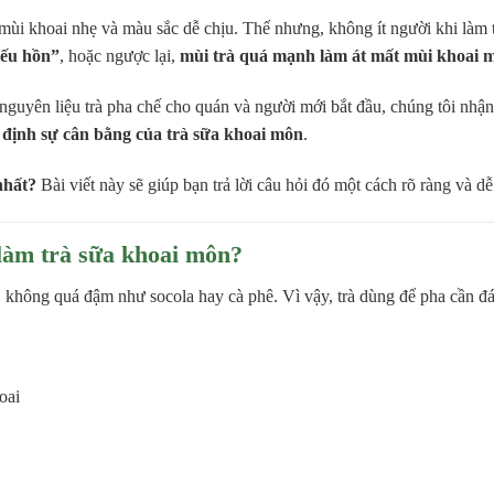
 mùi khoai nhẹ và màu sắc dễ chịu. Thế nhưng, không ít người khi làm 
iếu hồn”
, hoặc ngược lại,
mùi trà quá mạnh làm át mất mùi khoai 
n nguyên liệu trà pha chế cho quán và người mới bắt đầu, chúng tôi nhận
t định sự cân bằng của trà sữa khoai môn
.
nhất?
Bài viết này sẽ giúp bạn trả lời câu hỏi đó một cách rõ ràng và d
 làm trà sữa khoai môn?
, không quá đậm như socola hay cà phê. Vì vậy, trà dùng để pha cần đáp
oai