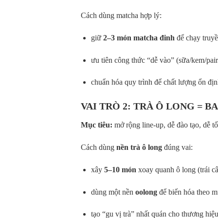
Cách dùng matcha hợp lý:
giữ
2–3 món matcha đinh
để chạy truyề
ưu tiên công thức “dễ vào” (sữa/kem/pair
chuẩn hóa quy trình để chất lượng ổn địn
VAI TRÒ 2: TRÀ Ô LONG = 
Mục tiêu:
mở rộng line-up, dễ đào tạo, dễ tố
Cách dùng
nền trà ô long
đúng vai:
xây
5–10 món
xoay quanh ô long (trái câ
dùng một nền
oolong
để biến hóa theo m
tạo “gu vị trà” nhất quán cho thương hiệ