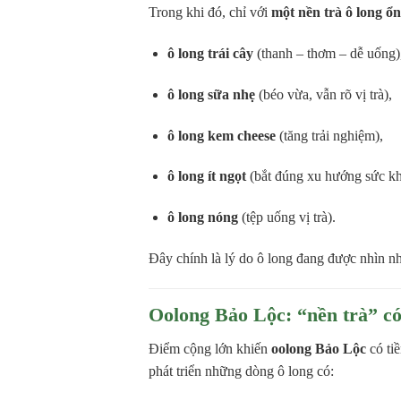
Trong khi đó, chỉ với
một nền trà ô long ổ
ô long trái cây
(thanh – thơm – dễ uống)
ô long sữa nhẹ
(béo vừa, vẫn rõ vị trà),
ô long kem cheese
(tăng trải nghiệm),
ô long ít ngọt
(bắt đúng xu hướng sức kh
ô long nóng
(tệp uống vị trà).
Đây chính là lý do ô long đang được nhìn 
Oolong Bảo Lộc: “nền trà” có
Điểm cộng lớn khiến
oolong Bảo Lộc
có ti
phát triển những dòng ô long có: