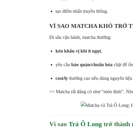
tạo điểm nhấn truyền thông.
VÌ SAO MATCHA KHÓ TRỞ T
Đi sâu vận hành, matcha thường:
kén khẩu vị khi ít ngọt
,
yêu cầu
bảo quản/chuẩn hóa
chặt để ổn
cost/ly
thường cao nếu dùng nguyên liệu 
=> Matcha rất đáng có như “món đinh”. Như
Vì sao
Trà Ô Long
trở thành 