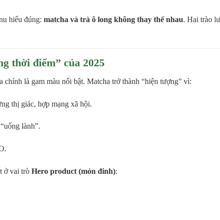
enu hiểu đúng:
matcha và trà ô long không thay thế nhau
. Hai trào 
g thời điểm” của 2025
 chính là gam màu nổi bật. Matcha trở thành “hiện tượng” vì:
ng thị giác, hợp mạng xã hội.
e “uống lành”.
O.
 ở vai trò
Hero product (món đinh)
: