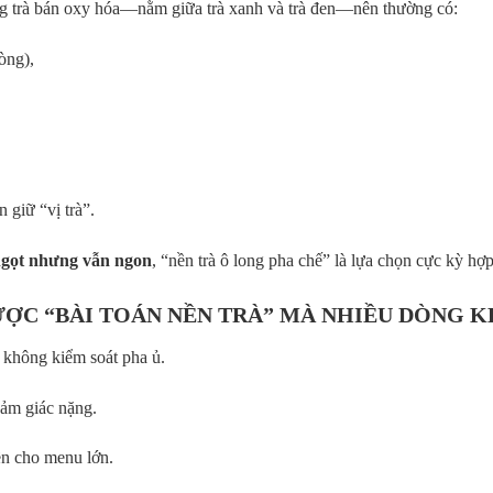
ng trà bán oxy hóa—nằm giữa trà xanh và trà đen—nên thường có:
òng),
n giữ “vị trà”.
 ngọt nhưng vẫn ngon
, “nền trà ô long pha chế” là lựa chọn cực kỳ hợp
ƯỢC “BÀI TOÁN NỀN TRÀ” MÀ NHIỀU DÒNG 
 không kiểm soát pha ủ.
 cảm giác nặng.
n cho menu lớn.