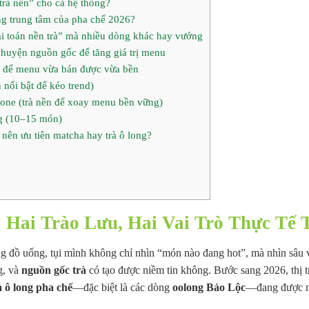
trà nền” cho cả hệ thống?
ng trung tâm của pha chế 2026?
ài toán nền trà” mà nhiều dòng khác hay vướng
huyện nguồn gốc để tăng giá trị menu
ng để menu vừa bán được vừa bền
 nổi bật để kéo trend)
bone (trà nền để xoay menu bền vững)
g (10–15 món)
nên ưu tiên matcha hay trà ô long?
 Hai Trào Lưu, Hai Vai Trò Thực Tế
ng đồ uống, tụi mình không chỉ nhìn “món nào đang hot”, mà nhìn sâu 
g, và
nguồn gốc trà
có tạo được niềm tin không. Bước sang 2026, thị t
à ô long pha chế
—đặc biệt là các dòng
oolong Bảo Lộc
—đang được n