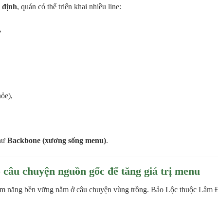
n định
, quán có thể triển khai nhiều line:
,
ỏe),
như
Backbone (xương sống menu)
.
 câu chuyện nguồn gốc để tăng giá trị menu
ềm năng bền vững nằm ở câu chuyện vùng trồng.
Bảo Lộc
thuộc
Lâm 