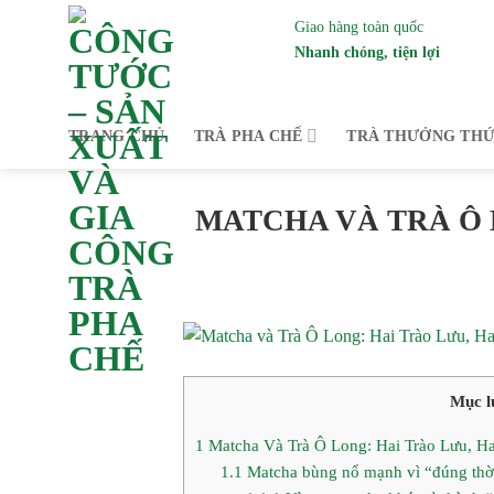
Bỏ
Giao hàng toàn quốc
qua
Nhanh chóng, tiện lợi
nội
dung
Trà Công Tước – Là nhà
TRANG CHỦ
TRÀ PHA CHẾ
TRÀ THƯỞNG TH
MATCHA VÀ TRÀ Ô 
Mục lụ
1
Matcha Và Trà Ô Long: Hai Trào Lưu, Ha
1.1
Matcha bùng nổ mạnh vì “đúng thờ