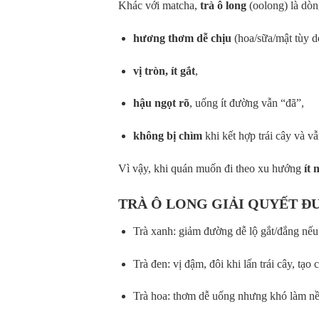
Khác với matcha,
trà ô long
(oolong) là dò
hương thơm dễ chịu
(hoa/sữa/mật tùy d
vị tròn, ít gắt
,
hậu ngọt rõ
, uống ít đường vẫn “đã”,
không bị chìm
khi kết hợp trái cây và vẫ
Vì vậy, khi quán muốn đi theo xu hướng
ít
TRÀ Ô LONG GIẢI QUYẾT Đ
Trà xanh: giảm đường dễ lộ gắt/đắng nếu
Trà đen: vị đậm, đôi khi lấn trái cây, tạo
Trà hoa: thơm dễ uống nhưng khó làm nề