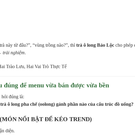
rà này từ đâu?”, “vùng trồng nào?”, thì
trà ô long Bảo Lộc
cho phép 
 trải nghiệm
.
hiểu đúng để menu vừa bán được vừa bền
 hỏi đúng là:
trà ô long pha chế (oolong) gánh phần nào của cấu trúc đồ uống?
 (MÓN NỔI BẬT ĐỂ KÉO TREND)
ận diện.