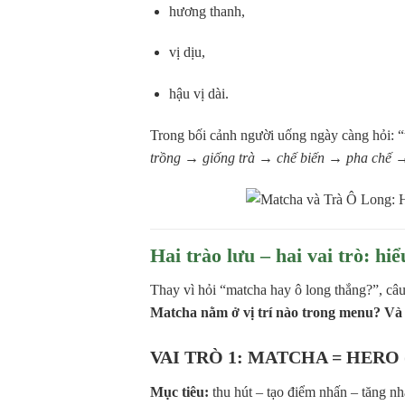
hương thanh,
vị dịu,
hậu vị dài.
Trong bối cảnh người uống ngày càng hỏi: “t
trồng → giống trà → chế biến → pha chế →
Hai trào lưu – hai vai trò: 
Thay vì hỏi “matcha hay ô long thắng?”, câu
Matcha nằm ở vị trí nào trong menu? Và 
VAI TRÒ 1: MATCHA = HERO
Mục tiêu:
thu hút – tạo điểm nhấn – tăng nh