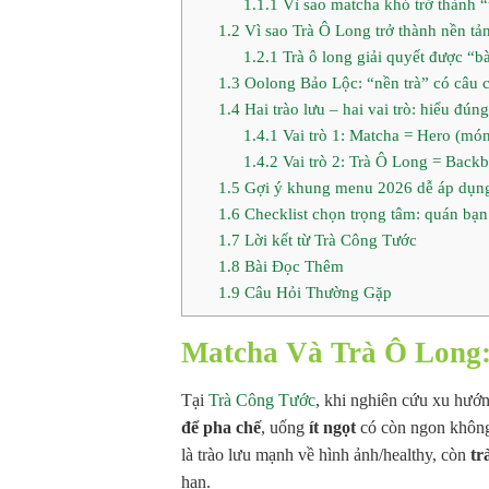
1.1.1
Vì sao matcha khó trở thành “
1.2
Vì sao Trà Ô Long trở thành nền tả
1.2.1
Trà ô long giải quyết được “b
1.3
Oolong Bảo Lộc: “nền trà” có câu c
1.4
Hai trào lưu – hai vai trò: hiểu đú
1.4.1
Vai trò 1: Matcha = Hero (món
1.4.2
Vai trò 2: Trà Ô Long = Back
1.5
Gợi ý khung menu 2026 dễ áp dụn
1.6
Checklist chọn trọng tâm: quán bạn 
1.7
Lời kết từ Trà Công Tước
1.8
Bài Đọc Thêm
1.9
Câu Hỏi Thường Gặp
Matcha Và Trà Ô Long:
Tại
Trà Công Tước
, khi nghiên cứu xu hướ
để pha chế
, uống
ít ngọt
có còn ngon khôn
là trào lưu mạnh về hình ảnh/healthy, còn
tr
hạn.