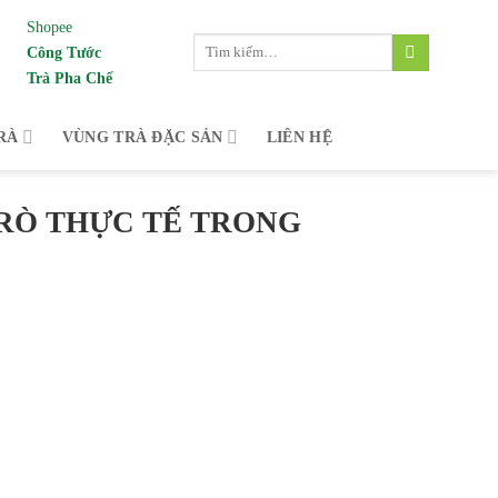
Shopee
Tìm
Công Tước
kiếm:
Trà Pha Chế
 vùng trà đặc sản Bảo Lộc, Lâm Đồng dành c
RÀ
VÙNG TRÀ ĐẶC SẢN
LIÊN HỆ
TRÒ THỰC TẾ TRONG