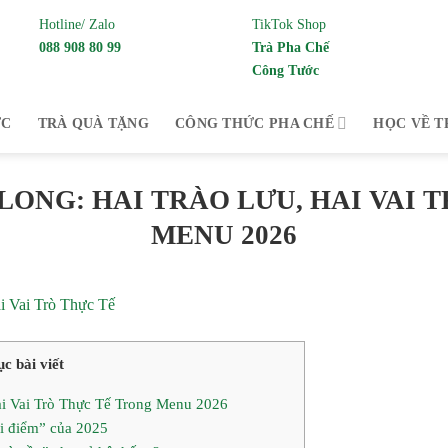
Hotline/ Zalo
TikTok Shop
088 908 80 99
Trà Pha Chế
Công Tước
 cung cấp Trà pha chế và trà thưởng thức từ
ỨC
TRÀ QUÀ TẶNG
CÔNG THỨC PHA CHẾ
HỌC VỀ T
LONG: HAI TRÀO LƯU, HAI VAI 
MENU 2026
c bài viết
i Vai Trò Thực Tế Trong Menu 2026
i điểm” của 2025