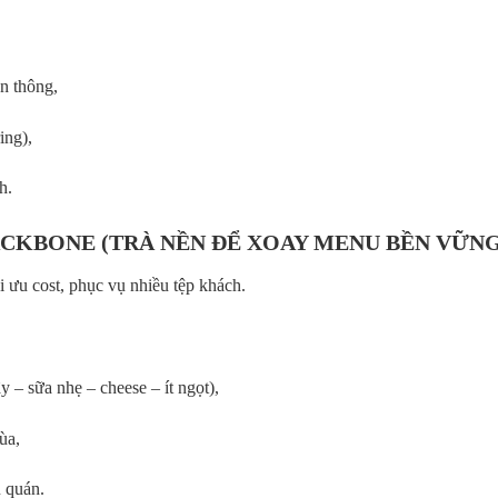
n thông,
ing),
h.
BACKBONE (TRÀ NỀN ĐỂ XOAY MENU BỀN VỮNG
i ưu cost, phục vụ nhiều tệp khách.
y – sữa nhẹ – cheese – ít ngọt),
ùa,
u quán.