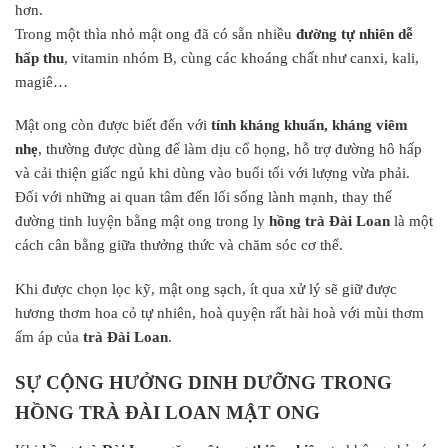
hơn.
Trong một thìa nhỏ mật ong đã có sẵn nhiều
đường tự nhiên dễ
hấp thu
, vitamin nhóm B, cùng các khoáng chất như canxi, kali,
magiê…
Mật ong còn được biết đến với
tính kháng khuẩn, kháng viêm
nhẹ
, thường được dùng để làm dịu cổ họng, hỗ trợ đường hô hấp
và cải thiện giấc ngủ khi dùng vào buổi tối với lượng vừa phải.
Đối với những ai quan tâm đến lối sống lành mạnh, thay thế
đường tinh luyện bằng mật ong trong ly
hồng trà Đài Loan
là một
cách cân bằng giữa thưởng thức và chăm sóc cơ thể.
Khi được chọn lọc kỹ, mật ong sạch, ít qua xử lý sẽ giữ được
hương thơm hoa cỏ tự nhiên, hoà quyện rất hài hoà với mùi thơm
ấm áp của
trà Đài Loan
.
SỰ CỘNG HƯỞNG DINH DƯỠNG TRONG
HỒNG TRÀ ĐÀI LOAN MẬT ONG