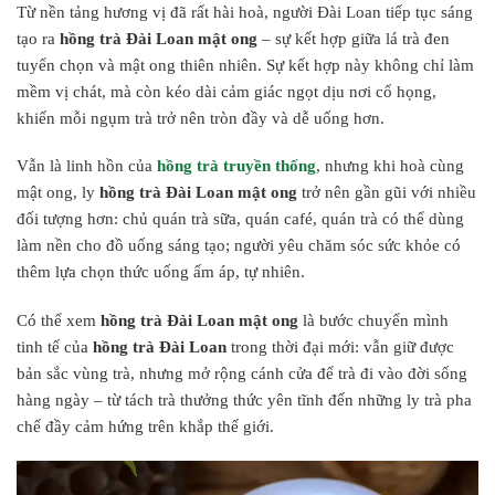
Từ nền tảng hương vị đã rất hài hoà, người Đài Loan tiếp tục sáng
tạo ra
hồng trà Đài Loan mật ong
– sự kết hợp giữa lá trà đen
tuyển chọn và mật ong thiên nhiên. Sự kết hợp này không chỉ làm
mềm vị chát, mà còn kéo dài cảm giác ngọt dịu nơi cổ họng,
khiến mỗi ngụm trà trở nên tròn đầy và dễ uống hơn.
Vẫn là linh hồn của
hồng trà truyền thống
, nhưng khi hoà cùng
mật ong, ly
hồng trà Đài Loan mật ong
trở nên gần gũi với nhiều
đối tượng hơn: chủ quán trà sữa, quán café, quán trà có thể dùng
làm nền cho đồ uống sáng tạo; người yêu chăm sóc sức khỏe có
thêm lựa chọn thức uống ấm áp, tự nhiên.
Có thể xem
hồng trà Đài Loan mật ong
là bước chuyển mình
tinh tế của
hồng trà Đài Loan
trong thời đại mới: vẫn giữ được
bản sắc vùng trà, nhưng mở rộng cánh cửa để trà đi vào đời sống
hàng ngày – từ tách trà thưởng thức yên tĩnh đến những ly trà pha
chế đầy cảm hứng trên khắp thế giới.