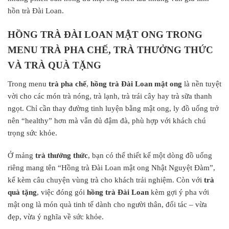
hồn trà Đài Loan.
HỒNG TRÀ ĐÀI LOAN MẬT ONG TRONG
MENU TRÀ PHA CHẾ, TRÀ THƯỞNG THỨC
VÀ TRÀ QUÀ TẶNG
Trong menu
trà pha chế
,
hồng trà Đài Loan mật ong
là nền tuyệt
vời cho các món trà nóng, trà lạnh, trà trái cây hay trà sữa thanh
ngọt. Chỉ cần thay đường tinh luyện bằng mật ong, ly đồ uống trở
nên “healthy” hơn mà vẫn đủ đậm đà, phù hợp với khách chú
trọng sức khỏe.
Ở mảng
trà thưởng thức
, bạn có thể thiết kế một dòng đồ uống
riêng mang tên “Hồng trà Đài Loan mật ong Nhật Nguyệt Đàm”,
kể kèm câu chuyện vùng trà cho khách trải nghiệm. Còn với
trà
quà tặng
, việc đóng gói
hồng trà Đài Loan
kèm gợi ý pha với
mật ong là món quà tinh tế dành cho người thân, đối tác – vừa
đẹp, vừa ý nghĩa về sức khỏe.