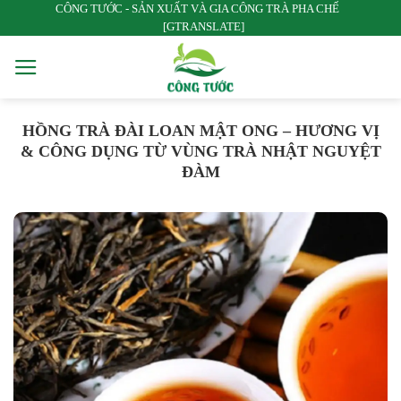
CÔNG TƯỚC - SẢN XUẤT VÀ GIA CÔNG TRÀ PHA CHẾ
Bỏ
[GTRANSLATE]
qua
nội
dung
HỒNG TRÀ ĐÀI LOAN MẬT ONG – HƯƠNG VỊ
& CÔNG DỤNG TỪ VÙNG TRÀ NHẬT NGUYỆT
ĐÀM