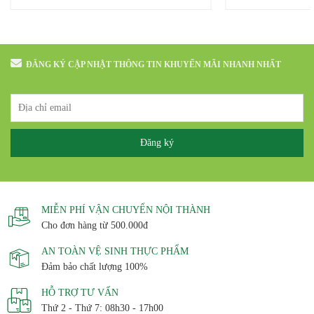
trong trẻo1.3 Trà vàng Bảo Lộc: dành cho
vàng như thế nào?1.
người muốn vị êm và tròn1.4 Các dòng...
khi pha1.4 Cách pha 
Trà...
ĐĂNG KÝ CẬP NHẬT THÔNG TIN KHUYẾN MÃI NHANH NHẤT
MIỄN PHÍ VẬN CHUYỂN NỘI THÀNH
Cho đơn hàng từ 500.000đ
AN TOÀN VỆ SINH THỰC PHẨM
Đảm bảo chất lượng 100%
HỖ TRỢ TƯ VẤN
Thứ 2 - Thứ 7: 08h30 - 17h00