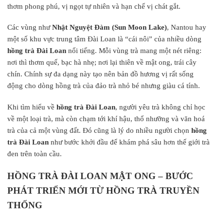
thơm phong phú, vị ngọt tự nhiên và hạn chế vị chát gắt.
Các vùng như
Nhật Nguyệt Đàm (Sun Moon Lake)
, Nantou hay
một số khu vực trung tâm Đài Loan là “cái nôi” của nhiều dòng
hồng trà Đài Loan
nổi tiếng. Mỗi vùng trà mang một nét riêng:
nơi thì thơm quế, bạc hà nhẹ; nơi lại thiên về mật ong, trái cây
chín. Chính sự đa dạng này tạo nên bản đồ hương vị rất sống
động cho dòng hồng trà của đảo trà nhỏ bé nhưng giàu cá tính.
Khi tìm hiểu về
hồng trà Đài Loan
, người yêu trà không chỉ học
về một loại trà, mà còn chạm tới khí hậu, thổ nhưỡng và văn hoá
trà của cả một vùng đất. Đó cũng là lý do nhiều người chọn
hồng
trà Đài Loan
như bước khởi đầu để khám phá sâu hơn thế giới trà
đen trên toàn cầu.
HỒNG TRÀ ĐÀI LOAN MẬT ONG – BƯỚC
PHÁT TRIỂN MỚI TỪ HỒNG TRÀ TRUYỀN
THỐNG