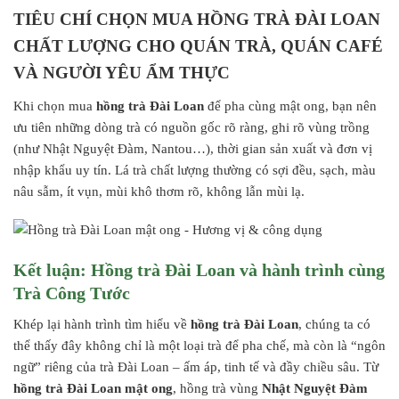
TIÊU CHÍ CHỌN MUA HỒNG TRÀ ĐÀI LOAN
CHẤT LƯỢNG CHO QUÁN TRÀ, QUÁN CAFÉ
VÀ NGƯỜI YÊU ẨM THỰC
Khi chọn mua
hồng trà Đài Loan
để pha cùng mật ong, bạn nên
ưu tiên những dòng trà có nguồn gốc rõ ràng, ghi rõ vùng trồng
(như Nhật Nguyệt Đàm, Nantou…), thời gian sản xuất và đơn vị
nhập khẩu uy tín. Lá trà chất lượng thường có sợi đều, sạch, màu
nâu sẫm, ít vụn, mùi khô thơm rõ, không lẫn mùi lạ.
Kết luận: Hồng trà Đài Loan và hành trình cùng
Trà Công Tước
Khép lại hành trình tìm hiểu về
hồng trà Đài Loan
, chúng ta có
thể thấy đây không chỉ là một loại trà để pha chế, mà còn là “ngôn
ngữ” riêng của trà Đài Loan – ấm áp, tinh tế và đầy chiều sâu. Từ
hồng trà Đài Loan mật ong
, hồng trà vùng
Nhật Nguyệt Đàm