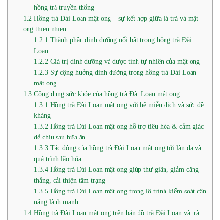
hồng trà truyền thống
1.2
Hồng trà Đài Loan mật ong – sự kết hợp giữa lá trà và mật
ong thiên nhiên
1.2.1
Thành phần dinh dưỡng nổi bật trong hồng trà Đài
Loan
1.2.2
Giá trị dinh dưỡng và dược tính tự nhiên của mật ong
1.2.3
Sự cộng hưởng dinh dưỡng trong hồng trà Đài Loan
mật ong
1.3
Công dụng sức khỏe của hồng trà Đài Loan mật ong
1.3.1
Hồng trà Đài Loan mật ong với hệ miễn dịch và sức đề
kháng
1.3.2
Hồng trà Đài Loan mật ong hỗ trợ tiêu hóa & cảm giác
dễ chịu sau bữa ăn
1.3.3
Tác động của hồng trà Đài Loan mật ong tới làn da và
quá trình lão hóa
1.3.4
Hồng trà Đài Loan mật ong giúp thư giãn, giảm căng
thẳng, cải thiện tâm trạng
1.3.5
Hồng trà Đài Loan mật ong trong lộ trình kiểm soát cân
nặng lành mạnh
1.4
Hồng trà Đài Loan mật ong trên bản đồ trà Đài Loan và trà