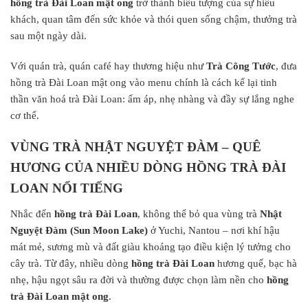
hồng trà Đài Loan mật ong
trở thành biểu tượng của sự hiếu
khách, quan tâm đến sức khỏe và thói quen sống chậm, thưởng trà
sau một ngày dài.
Với quán trà, quán café hay thương hiệu như
Trà Công Tước
, đưa
hồng trà Đài Loan mật ong vào menu chính là cách kể lại tinh
thần văn hoá trà Đài Loan: ấm áp, nhẹ nhàng và đầy sự lắng nghe
cơ thể.
VÙNG TRÀ NHẬT NGUYỆT ĐÀM – QUÊ
HƯƠNG CỦA NHIỀU DÒNG HỒNG TRÀ ĐÀI
LOAN NỔI TIẾNG
Nhắc đến
hồng trà Đài Loan
, không thể bỏ qua vùng trà
Nhật
Nguyệt Đàm (Sun Moon Lake)
ở Yuchi, Nantou – nơi khí hậu
mát mẻ, sương mù và đất giàu khoáng tạo điều kiện lý tưởng cho
cây trà. Từ đây, nhiều dòng
hồng trà Đài Loan
hương quế, bạc hà
nhẹ, hậu ngọt sâu ra đời và thường được chọn làm nền cho
hồng
trà Đài Loan mật ong
.