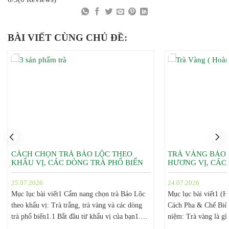
BÀI VIẾT CÙNG CHỦ ĐỀ:
CÁCH CHỌN TRÀ BẢO LỘC THEO
TRÀ VÀNG BẢO 
KHẨU VỊ, CÁC DÒNG TRÀ PHỔ BIẾN
HƯƠNG VỊ, CÁC
25.07.2026
24.07.2026
Mục lục bài viết1 Cẩm nang chọn trà Bảo Lộc
Mục lục bài viết1 (
theo khẩu vị: Trà trắng, trà vàng và các dòng
Cách Pha & Chế Biến
trà phổ biến1.1 Bắt đầu từ khẩu vị của bạn1.2
niệm: Trà vàng là gì
Trà trắng Bảo Lộc: dành cho người thích sự
vàng1.3 Phân biệt hư