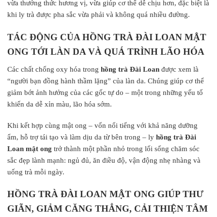
vừa thưởng thức hương vị, vừa giúp cơ thể dễ chịu hơn, đặc biệt là
khi ly trà được pha sắc vừa phải và không quá nhiều đường.
TÁC ĐỘNG CỦA HỒNG TRÀ ĐÀI LOAN MẬT
ONG TỚI LÀN DA VÀ QUÁ TRÌNH LÃO HÓA
Các chất chống oxy hóa trong
hồng trà Đài Loan
được xem là
“người bạn đồng hành thầm lặng” của làn da. Chúng giúp cơ thể
giảm bớt ảnh hưởng của các gốc tự do – một trong những yếu tố
khiến da dễ xỉn màu, lão hóa sớm.
Khi kết hợp cùng mật ong – vốn nổi tiếng với khả năng dưỡng
ẩm, hỗ trợ tái tạo và làm dịu da từ bên trong – ly
hồng trà Đài
Loan mật ong
trở thành một phần nhỏ trong lối sống chăm sóc
sắc đẹp lành mạnh: ngủ đủ, ăn điều độ, vận động nhẹ nhàng và
uống trà mỗi ngày.
HỒNG TRÀ ĐÀI LOAN MẬT ONG GIÚP THƯ
GIÃN, GIẢM CĂNG THẲNG, CẢI THIỆN TÂM