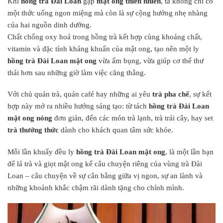
Khi
hồng trà Đài Loan
gặp
mật ong thiên nhiên
, ta không chỉ có
một thức uống ngon miệng mà còn là sự cộng hưởng nhẹ nhàng
của hai nguồn dinh dưỡng.
Chất chống oxy hoá trong hồng trà kết hợp cùng khoáng chất,
vitamin và đặc tính kháng khuẩn của mật ong, tạo nên một ly
hồng trà Đài Loan mật ong
vừa ấm bụng, vừa giúp cơ thể thư
thái hơn sau những giờ làm việc căng thẳng.
Với chủ quán trà, quán café hay những ai yêu
trà pha chế
, sự kết
hợp này mở ra nhiều hướng sáng tạo: từ tách
hồng trà Đài Loan
mật ong nóng
đơn giản, đến các món trà lạnh, trà trái cây, hay set
trà thưởng thức
dành cho khách quan tâm sức khỏe.
Mỗi lần khuấy đều ly
hồng trà Đài Loan mật ong
, là một lần bạn
để lá trà và giọt mật ong kể câu chuyện riêng của vùng trà Đài
Loan – câu chuyện về sự cân bằng giữa vị ngon, sự an lành và
những khoảnh khắc chậm rãi dành tặng cho chính mình.