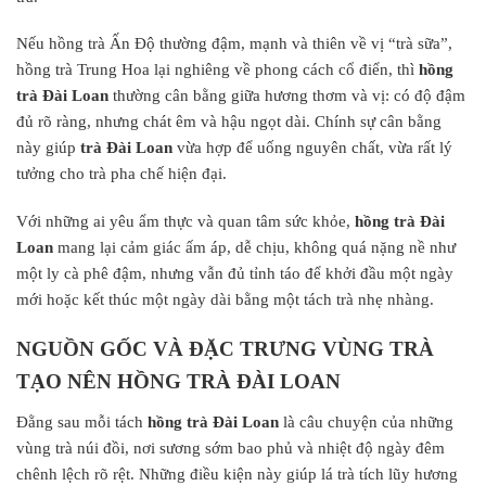
Nếu hồng trà Ấn Độ thường đậm, mạnh và thiên về vị “trà sữa”,
hồng trà Trung Hoa lại nghiêng về phong cách cổ điển, thì
hồng
trà Đài Loan
thường cân bằng giữa hương thơm và vị: có độ đậm
đủ rõ ràng, nhưng chát êm và hậu ngọt dài. Chính sự cân bằng
này giúp
trà Đài Loan
vừa hợp để uống nguyên chất, vừa rất lý
tưởng cho trà pha chế hiện đại.
Với những ai yêu ẩm thực và quan tâm sức khỏe,
hồng trà Đài
Loan
mang lại cảm giác ấm áp, dễ chịu, không quá nặng nề như
một ly cà phê đậm, nhưng vẫn đủ tỉnh táo để khởi đầu một ngày
mới hoặc kết thúc một ngày dài bằng một tách trà nhẹ nhàng.
NGUỒN GỐC VÀ ĐẶC TRƯNG VÙNG TRÀ
TẠO NÊN HỒNG TRÀ ĐÀI LOAN
Đằng sau mỗi tách
hồng trà Đài Loan
là câu chuyện của những
vùng trà núi đồi, nơi sương sớm bao phủ và nhiệt độ ngày đêm
chênh lệch rõ rệt. Những điều kiện này giúp lá trà tích lũy hương