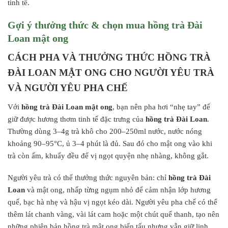
tinh tế.
Gợi ý thưởng thức & chọn mua hồng trà Đài
Loan mật ong
CÁCH PHA VÀ THƯỞNG THỨC HỒNG TRÀ
ĐÀI LOAN MẬT ONG CHO NGƯỜI YÊU TRÀ
VÀ NGƯỜI YÊU PHA CHẾ
Với
hồng trà Đài Loan mật ong
, bạn nên pha hơi “nhẹ tay” để
giữ được hương thơm tinh tế đặc trưng của
hồng trà Đài Loan
.
Thường dùng 3–4g trà khô cho 200–250ml nước, nước nóng
khoảng 90–95°C, ủ 3–4 phút là đủ. Sau đó cho mật ong vào khi
trà còn ấm, khuấy đều để vị ngọt quyện nhẹ nhàng, không gắt.
Người yêu trà có thể thưởng thức nguyên bản: chỉ
hồng trà Đài
Loan
và mật ong, nhấp từng ngụm nhỏ để cảm nhận lớp hương
quế, bạc hà nhẹ và hậu vị ngọt kéo dài. Người yêu pha chế có thể
thêm lát chanh vàng, vài lát cam hoặc một chút quế thanh, tạo nên
những phiên bản hồng trà mật ong biến tấu nhưng vẫn giữ linh