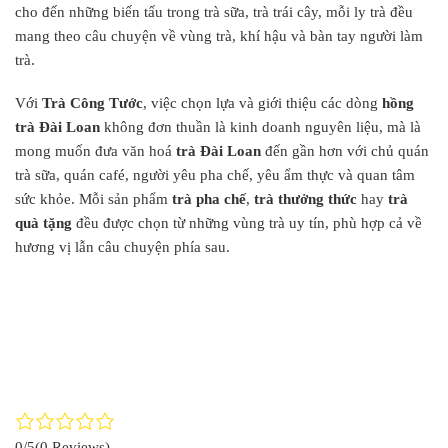
cho đến những biến tấu trong trà sữa, trà trái cây, mỗi ly trà đều
mang theo câu chuyện về vùng trà, khí hậu và bàn tay người làm
trà.
Với
Trà Công Tước
, việc chọn lựa và giới thiệu các dòng
hồng
trà Đài Loan
không đơn thuần là kinh doanh nguyên liệu, mà là
mong muốn đưa văn hoá
trà Đài Loan
đến gần hơn với chủ quán
trà sữa, quán café, người yêu pha chế, yêu ẩm thực và quan tâm
sức khỏe. Mỗi sản phẩm
trà pha chế
,
trà thưởng thức
hay
trà
quà tặng
đều được chọn từ những vùng trà uy tín, phù hợp cả về
hương vị lẫn câu chuyện phía sau.
0/5
(0 Reviews)