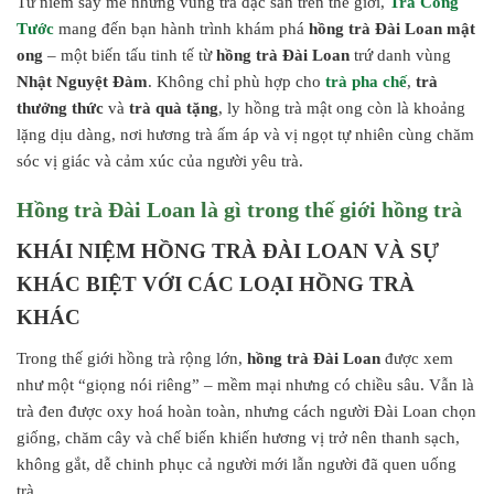
Từ niềm say mê những vùng trà đặc sản trên thế giới,
Trà Công
Tước
mang đến bạn hành trình khám phá
hồng trà Đài Loan mật
ong
– một biến tấu tinh tế từ
hồng trà Đài Loan
trứ danh vùng
Nhật Nguyệt Đàm
. Không chỉ phù hợp cho
trà pha chế
,
trà
thưởng thức
và
trà quà tặng
, ly hồng trà mật ong còn là khoảng
lặng dịu dàng, nơi hương trà ấm áp và vị ngọt tự nhiên cùng chăm
sóc vị giác và cảm xúc của người yêu trà.
Hồng trà Đài Loan là gì trong thế giới hồng trà
KHÁI NIỆM HỒNG TRÀ ĐÀI LOAN VÀ SỰ
KHÁC BIỆT VỚI CÁC LOẠI HỒNG TRÀ
KHÁC
Trong thế giới hồng trà rộng lớn,
hồng trà Đài Loan
được xem
như một “giọng nói riêng” – mềm mại nhưng có chiều sâu. Vẫn là
trà đen được oxy hoá hoàn toàn, nhưng cách người Đài Loan chọn
giống, chăm cây và chế biến khiến hương vị trở nên thanh sạch,
không gắt, dễ chinh phục cả người mới lẫn người đã quen uống
trà.