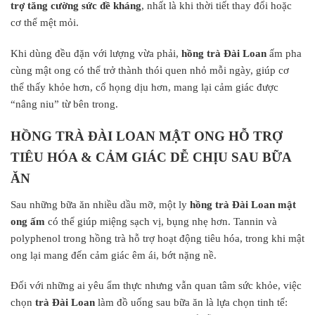
trợ tăng cường sức đề kháng
, nhất là khi thời tiết thay đổi hoặc
cơ thể mệt mỏi.
Khi dùng đều đặn với lượng vừa phải,
hồng trà Đài Loan
ấm pha
cùng mật ong có thể trở thành thói quen nhỏ mỗi ngày, giúp cơ
thể thấy khỏe hơn, cổ họng dịu hơn, mang lại cảm giác được
“nâng niu” từ bên trong.
HỒNG TRÀ ĐÀI LOAN MẬT ONG HỖ TRỢ
TIÊU HÓA & CẢM GIÁC DỄ CHỊU SAU BỮA
ĂN
Sau những bữa ăn nhiều dầu mỡ, một ly
hồng trà Đài Loan mật
ong ấm
có thể giúp miệng sạch vị, bụng nhẹ hơn. Tannin và
polyphenol trong hồng trà hỗ trợ hoạt động tiêu hóa, trong khi mật
ong lại mang đến cảm giác êm ái, bớt nặng nề.
Đối với những ai yêu ẩm thực nhưng vẫn quan tâm sức khỏe, việc
chọn
trà Đài Loan
làm đồ uống sau bữa ăn là lựa chọn tinh tế: