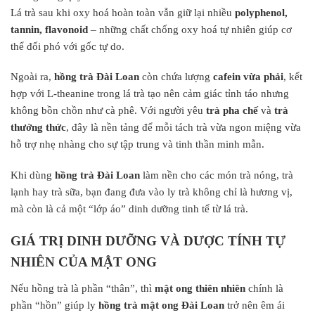
Lá trà sau khi oxy hoá hoàn toàn vẫn giữ lại nhiều
polyphenol,
tannin, flavonoid
– những chất chống oxy hoá tự nhiên giúp cơ
thể đối phó với gốc tự do.
Ngoài ra,
hồng trà Đài Loan
còn chứa lượng
cafein vừa phải
, kết
hợp với L-theanine trong lá trà tạo nên cảm giác tỉnh táo nhưng
không bồn chồn như cà phê. Với người yêu
trà pha chế
và
trà
thưởng thức
, đây là nền tảng để mỗi tách trà vừa ngon miệng vừa
hỗ trợ nhẹ nhàng cho sự tập trung và tinh thần minh mẫn.
Khi dùng
hồng trà Đài Loan
làm nền cho các món trà nóng, trà
lạnh hay trà sữa, bạn đang đưa vào ly trà không chỉ là hương vị,
mà còn là cả một “lớp áo” dinh dưỡng tinh tế từ lá trà.
GIÁ TRỊ DINH DƯỠNG VÀ DƯỢC TÍNH TỰ
NHIÊN CỦA MẬT ONG
Nếu hồng trà là phần “thân”, thì
mật ong thiên nhiên
chính là
phần “hồn” giúp ly
hồng trà mật ong Đài Loan
trở nên êm ái