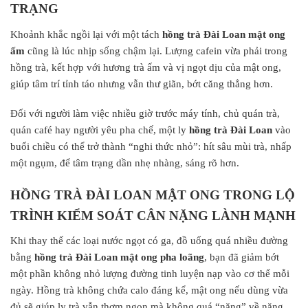
TRẠNG
Khoảnh khắc ngồi lại với một tách
hồng trà Đài Loan mật ong
ấm
cũng là lúc nhịp sống chậm lại. Lượng cafein vừa phải trong
hồng trà, kết hợp với hương trà ấm và vị ngọt dịu của mật ong,
giúp tâm trí tỉnh táo nhưng vẫn thư giãn, bớt căng thẳng hơn.
Đối với người làm việc nhiều giờ trước máy tính, chủ quán trà,
quán café hay người yêu pha chế, một ly
hồng trà Đài Loan
vào
buổi chiều có thể trở thành “nghi thức nhỏ”: hít sâu mùi trà, nhấp
một ngụm, để tâm trạng dần nhẹ nhàng, sáng rõ hơn.
HỒNG TRÀ ĐÀI LOAN MẬT ONG TRONG LỘ
TRÌNH KIỂM SOÁT CÂN NẶNG LÀNH MẠNH
Khi thay thế các loại nước ngọt có ga, đồ uống quá nhiều đường
bằng
hồng trà Đài Loan mật ong pha loãng
, bạn đã giảm bớt
một phần không nhỏ lượng đường tinh luyện nạp vào cơ thể mỗi
ngày. Hồng trà không chứa calo đáng kể, mật ong nếu dùng vừa
đủ sẽ giúp ly trà vẫn thơm ngon mà không quá “nặng” về năng