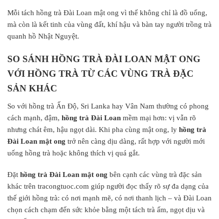
Mỗi tách hồng trà Đài Loan mật ong vì thế không chỉ là đồ uống,
mà còn là kết tinh của vùng đất, khí hậu và bàn tay người trồng trà
quanh hồ Nhật Nguyệt.
SO SÁNH HỒNG TRÀ ĐÀI LOAN MẬT ONG
VỚI HỒNG TRÀ TỪ CÁC VÙNG TRÀ ĐẶC
SẢN KHÁC
So với hồng trà Ấn Độ, Sri Lanka hay Vân Nam thường có phong
cách mạnh, đậm,
hồng trà Đài Loan
mềm mại hơn: vị vẫn rõ
nhưng chát êm, hậu ngọt dài. Khi pha cùng mật ong, ly
hồng trà
Đài Loan mật ong
trở nên càng dịu dàng, rất hợp với người mới
uống hồng trà hoặc không thích vị quá gắt.
Đặt
hồng trà Đài Loan mật ong
bên cạnh các vùng trà đặc sản
khác trên tracongtuoc.com giúp người đọc thấy rõ sự đa dạng của
thế giới hồng trà: có nơi mạnh mẽ, có nơi thanh lịch – và Đài Loan
chọn cách chạm đến sức khỏe bằng một tách trà ấm, ngọt dịu và