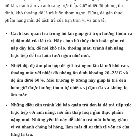
hũ kín, tránh ẩm và ánh sáng trực tiếp. Giữ nhiệt độ phòng ổn
định, khô thoáng để lá trà luôn thơm ngon. Đừng để gần thực
phẩm nặng mùi để tách trà của bạn trọn vị và tinh tế.
Cách bảo quản trà trong hũ kín giúp giữ trọn hương thơm và
vị đậm đà của lá trà. Hãy chọn hũ thủy tinh hoặc gốm có
nắp đậy kín, để nơi khô ráo, thoáng mát, tránh ánh nắng
trực tiếp để trà luôn tươi ngon như mới.
Nhiệt độ, độ ẩm phù hợp để giữ trà ngon lâu là nơi khô ráo,
thoáng mát với nhiệt độ phòng ổn định khoảng 20–25°C và
độ ẩm dưới 60%. Môi trường lý tưởng này giúp lá trà đen
luôn giữ được hương thơm tự nhiên, vị đậm đà và không bị
ẩm mốc.
Những điều cần tránh khi bảo quản trà đen là để trà tiếp xúc
trực tiếp với ánh nắng, nơi ẩm thấp hoặc gần thực phẩm
nặng mùi. Những yếu tố này dễ khiến trà mất hương, giảm
vị và nhanh chóng bị hỏng, làm mất đi sự tinh tế vốn có của
từng lá trà.