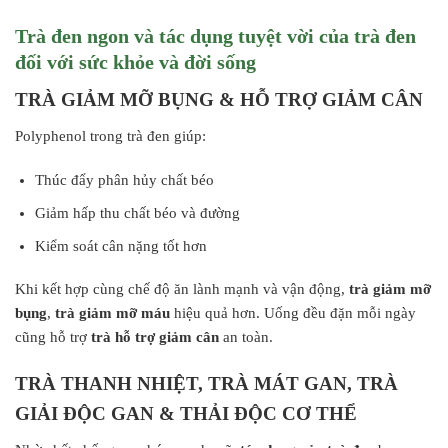
Trà
đen ngon và tác dụng tuyệt vời của trà
đen
đối với sức khỏe và đời sống
TRÀ GIẢM MỠ BỤNG & HỖ TRỢ GIẢM CÂN
Polyphenol trong trà đen giúp:
Thúc đẩy phân hủy chất béo
Giảm hấp thu chất béo và đường
Kiểm soát cân nặng tốt hơn
Khi kết hợp cùng chế độ ăn lành mạnh và vận động,
trà giảm mỡ
bụng
,
trà giảm mỡ máu
hiệu quả hơn. Uống đều đặn mỗi ngày
cũng hỗ trợ
trà hỗ trợ giảm cân
an toàn.
TRÀ THANH NHIỆT, TRÀ MÁT GAN, TRÀ
GIẢI ĐỘC GAN & THẢI ĐỘC CƠ THỂ