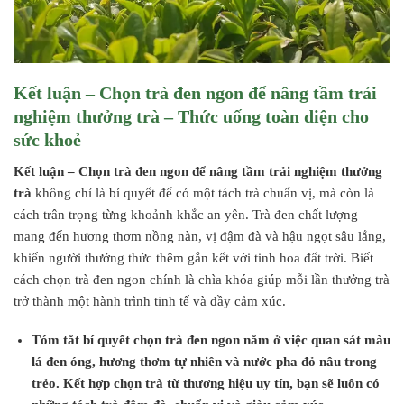
Kết luận – Chọn trà đen ngon để nâng tầm trải
nghiệm thưởng trà – Thức uống toàn diện cho
sức khoẻ
Kết luận – Chọn trà đen ngon để nâng tầm trải nghiệm thưởng
trà
không chỉ là bí quyết để có một tách trà chuẩn vị, mà còn là
cách trân trọng từng khoảnh khắc an yên. Trà đen chất lượng
mang đến hương thơm nồng nàn, vị đậm đà và hậu ngọt sâu lắng,
khiến người thưởng thức thêm gắn kết với tinh hoa đất trời. Biết
cách chọn trà đen ngon chính là chìa khóa giúp mỗi lần thưởng trà
trở thành một hành trình tinh tế và đầy cảm xúc.
Tóm tắt bí quyết chọn trà đen ngon nằm ở việc quan sát màu
lá đen óng, hương thơm tự nhiên và nước pha đỏ nâu trong
trẻo. Kết hợp chọn trà từ thương hiệu uy tín, bạn sẽ luôn có