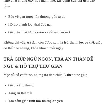
Nhờ chất chống oxy hóa mạnh mẽ,
tác dụng của trà đen
bao
gồm:
Bảo vệ gan trước tổn thương gốc tự do
Hỗ trợ thanh lọc, thải độc gan
Giảm tác hại từ bia rượu và đồ ăn dầu mỡ
Không chỉ vậy, trà đen còn được xem là
trà thanh lọc cơ thể
, giúp
cơ thể nhẹ nhàng, khỏe khoắn mỗi ngày.
TRÀ GIÚP NGỦ NGON, TRÀ AN THẦN DỄ
NGỦ & HỖ TRỢ THƯ GIÃN
Mặc dù có caffeine, nhưng trà đen chứa
L-theanine
giúp:
Giảm căng thẳng
Tăng sự thư thái
Tạo cảm giác
tỉnh táo nhưng an yên