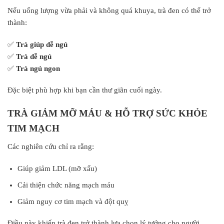
Nếu uống lượng vừa phải và không quá khuya, trà đen có thể trở
thành:
✅
Trà giúp dễ ngủ
✅
Trà dễ ngủ
✅
Trà ngủ ngon
Đặc biệt phù hợp khi bạn cần thư giãn cuối ngày.
TRÀ GIẢM MỠ MÁU & HỖ TRỢ SỨC KHỎE
TIM MẠCH
Các nghiên cứu chỉ ra rằng:
Giúp giảm LDL (mỡ xấu)
Cải thiện chức năng mạch máu
Giảm nguy cơ tim mạch và đột quỵ
Điều này khiến trà đen trở thành lựa chọn lý tưởng cho người