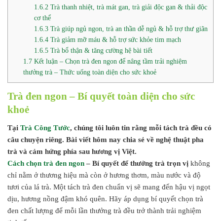
1.6.2
Trà thanh nhiệt, trà mát gan, trà giải độc gan & thải độc
cơ thể
1.6.3
Trà giúp ngủ ngon, trà an thần dễ ngủ & hỗ trợ thư giãn
1.6.4
Trà giảm mỡ máu & hỗ trợ sức khỏe tim mạch
1.6.5
Trà bổ thận & tăng cường hệ bài tiết
1.7
Kết luận – Chọn trà đen ngon để nâng tầm trải nghiệm
thưởng trà – Thức uống toàn diện cho sức khoẻ
Trà đen ngon – Bí quyết toàn diện cho sức
khoẻ
Tại
Trà Công Tước
, chúng tôi luôn tin rằng mỗi tách trà đều có
câu chuyện riêng. Bài viết hôm nay chia sẻ về nghệ thuật pha
trà và cảm hứng phía sau hương vị Việt.
Cách chọn trà đen ngon
– Bí quyết để thưởng trà trọn vị
không
chỉ nằm ở thương hiệu mà còn ở hương thơm, màu nước và độ
tươi của lá trà. Một tách trà đen chuẩn vị sẽ mang đến hậu vị ngọt
dịu, hương nồng đậm khó quên. Hãy áp dụng bí quyết chọn trà
đen chất lượng để mỗi lần thưởng trà đều trở thành trải nghiệm