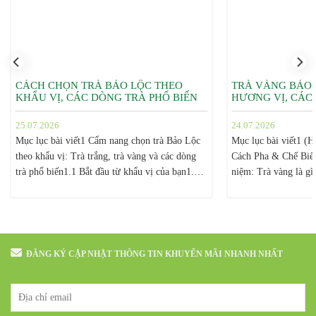
CÁCH CHỌN TRÀ BẢO LỘC THEO
TRÀ VÀNG BẢO 
KHẨU VỊ, CÁC DÒNG TRÀ PHỔ BIẾN
HƯƠNG VỊ, CÁC
25.07.2026
24.07.2026
Mục lục bài viết1 Cẩm nang chọn trà Bảo Lộc
Mục lục bài viết1 (
theo khẩu vị: Trà trắng, trà vàng và các dòng
Cách Pha & Chế Biến
trà phổ biến1.1 Bắt đầu từ khẩu vị của bạn1.2
niệm: Trà vàng là gì
Trà trắng Bảo Lộc: dành cho người thích sự
vàng1.3 Phân biệt hư
trong trẻo1.3 Trà vàng Bảo Lộc: dành cho
vàng như thế nào?1.
người muốn vị êm và tròn1.4 Các dòng...
khi pha1.4 Cách pha 
Trà...
ĐĂNG KÝ CẬP NHẬT THÔNG TIN KHUYẾN MÃI NHANH NHẤT