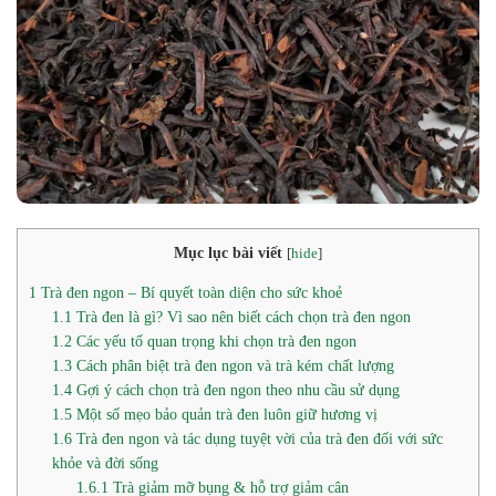
Mục lục bài viết
[
hide
]
1
Trà đen ngon – Bí quyết toàn diện cho sức khoẻ
1.1
Trà đen là gì? Vì sao nên biết cách chọn trà đen ngon
1.2
Các yếu tố quan trọng khi chọn trà đen ngon
1.3
Cách phân biệt trà đen ngon và trà kém chất lượng
1.4
Gợi ý cách chọn trà đen ngon theo nhu cầu sử dụng
1.5
Một số mẹo bảo quản trà đen luôn giữ hương vị
1.6
Trà đen ngon và tác dụng tuyệt vời của trà đen đối với sức
khỏe và đời sống
1.6.1
Trà giảm mỡ bụng & hỗ trợ giảm cân