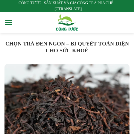
CÔNG TƯỚC - SẢN XUẤT VÀ GIA CÔNG TRÀ PHA CHẾ
Bỏ
[GTRANSLATE]
qua
nội
dung
CHỌN TRÀ ĐEN NGON – BÍ QUYẾT TOÀN DIỆN
CHO SỨC KHOẺ