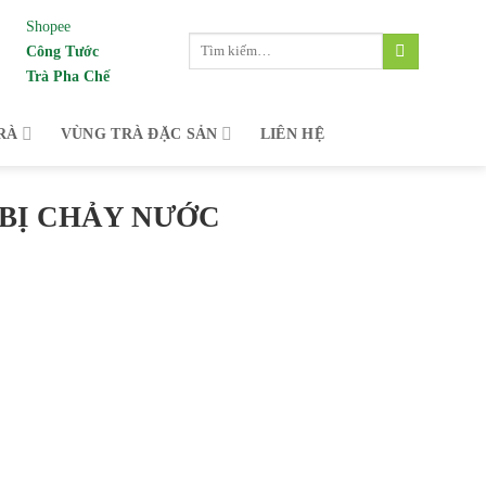
Shopee
Tìm
Công Tước
kiếm:
Trà Pha Chế
 vùng trà đặc sản Bảo Lộc, Lâm Đồng dành c
RÀ
VÙNG TRÀ ĐẶC SẢN
LIÊN HỆ
 BỊ CHẢY NƯỚC