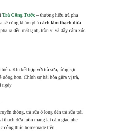
ại
Trà Công Tước
– thương hiệu trà pha
g ta sẽ cùng khám phá
cách làm thạch dừa
 pha ra đều mát lạnh, tròn vị và đầy cảm xúc.
iên. Khi kết hợp với trà sữa, từng sợi
dễ uống hơn. Chính sự hài hòa giữa vị trà,
i ngày.
A
ruyền thống, trà sữa ô long đến trà sữa trái
 vì thạch dừa luôn mang lại cảm giác nhẹ
các công thức homemade trên