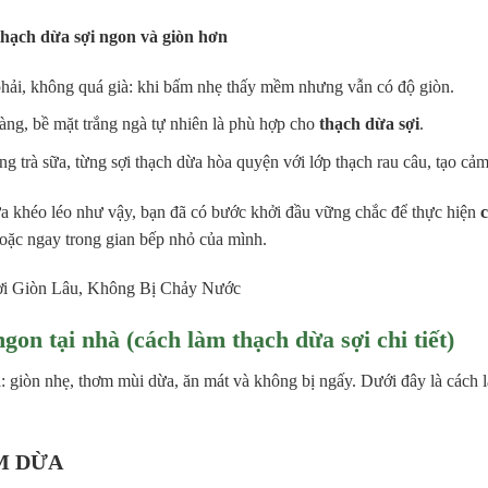
hạch dừa sợi ngon và giòn hơn
hải, không quá già: khi bấm nhẹ thấy mềm nhưng vẫn có độ giòn.
ng, bề mặt trắng ngà tự nhiên là phù hợp cho
thạch dừa sợi
.
ng trà sữa, từng sợi thạch dừa hòa quyện với lớp thạch rau câu, tạo cảm
a khéo léo như vậy, bạn đã có bước khởi đầu vững chắc để thực hiện
oặc ngay trong gian bếp nhỏ của mình.
gon tại nhà (cách làm thạch dừa sợi chi tiết)
a: giòn nhẹ, thơm mùi dừa, ăn mát và không bị ngấy. Dưới đây là cách là
M DỪA