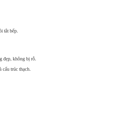
i tắt bếp.
g đẹp, không bị rỗ.
 cấu trúc thạch.