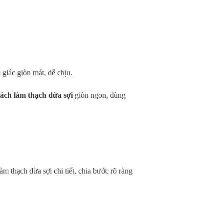
 giác giòn mát, dễ chịu.
cách làm thạch dừa sợi
giòn ngon, dùng
m thạch dừa sợi chi tiết, chia bước rõ ràng