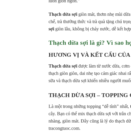
luôn giòn ngon.”
Thạch dừa sợi
giòn mát, thơm nhẹ mùi dừa l
chế, trà thưởng thức và trà quà tặng chú tr
sợi
giòn lâu, không bị chảy nước, dễ kết hợ
Thạch dừa sợi là gì? Vì sao h
HƯƠNG VỊ VÀ KẾT CẤU CỦA
Thạch dừa sợi
được làm từ nước dừa, cơm dừ
thạch giòn giòn, dai nhẹ tạo cảm giác nhai rấ
sữa và thạch dừa sợi khiến nhiều người mu
THẠCH DỪA SỢI – TOPPING 
Là một trong những topping “dễ tính” nhất,
cây. Bạn có thể mix thạch dừa sợi với trân c
nhàng, giòn mát. Đây cũng là lý do thạch d
tracongtuoc.com.