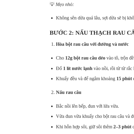
💡
Mẹo nhỏ:
Không sên dừa quá lâu, sợi dừa sẽ bị kh
BƯỚC 2: NẤU THẠCH RAU C
Hòa bột rau câu với đường và nước
Cho
12g bột rau câu dẻo
vào tô, trộn đ
Đổ
1 lít nước lạnh
vào nồi, rồi từ từ rắ
Khuấy đều và để ngâm khoảng
15 phút
đ
Nấu rau câu
Bắc nồi lên bếp, đun với lửa vừa.
Vừa đun vừa khuấy cho bột rau câu và đ
Khi hỗn hợp sôi, giữ sôi thêm
2–3 phút
c