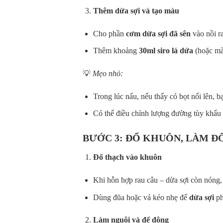
Thêm dừa sợi và tạo màu
Cho phần
cơm dừa sợi đã sên
vào nồi r
Thêm khoảng
30ml siro lá dứa
(hoặc mà
💡
Mẹo nhỏ:
Trong lúc nấu, nếu thấy có bọt nổi lên,
Có thể điều chỉnh lượng đường tùy khẩu 
BƯỚC 3: ĐỔ KHUÔN, LÀM Đ
Đổ thạch vào khuôn
Khi hỗn hợp rau câu – dừa sợi còn nóng
Dùng đũa hoặc vá kéo nhẹ để
dừa sợi
ph
Làm nguội và để đông