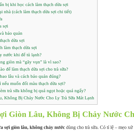
n bị khi học cách làm thạch dừa sợi
 nhà (cách làm thạch dừa sợi chi tiết)
ừa
a sợi
và bảo quản
hạch dừa sợi
h làm thạch dừa sợi
y nước khi để tủ lạnh?
ng giòn mà “gãy vụn” là vì sao?
ào để làm thạch dừa sợi cho trà sữa?
bao lâu và cách bảo quản đúng?
gì nếu muốn đổi màu thạch dừa sợi?
kèm trà sữa không bị quá ngọt hoặc quá ngấy?
u, Không Bị Chảy Nước Cho Ly Trà Sữa Mát Lạnh
ợi Giòn Lâu, Không Bị Chảy Nước Ch
a sợi giòn lâu, không chảy nước
dùng cho trà sữa. Có tỉ lệ – mẹo xử