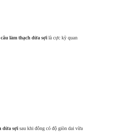
 câu làm thạch dừa sợi
là cực kỳ quan
h dừa sợi
sau khi đông có độ giòn dai vừa