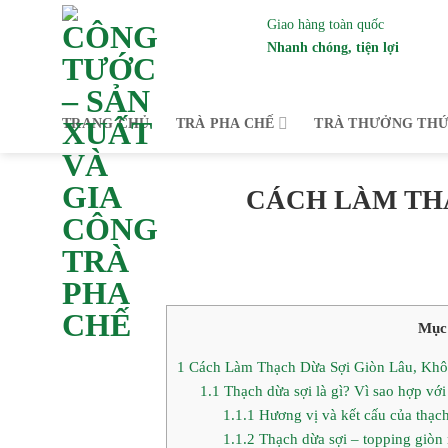
Bỏ
Giao hàng toàn quốc
qua
Nhanh chóng, tiện lợi
nội
dung
Trà Công Tước – Là nhà
TRANG CHỦ
TRÀ PHA CHẾ
TRÀ THƯỞNG TH
CÁCH LÀM THẠ
Mục 
1
Cách Làm Thạch Dừa Sợi Giòn Lâu, Khô
1.1
Thạch dừa sợi là gì? Vì sao hợp với 
1.1.1
Hương vị và kết cấu của thạch 
1.1.2
Thạch dừa sợi – topping giòn m