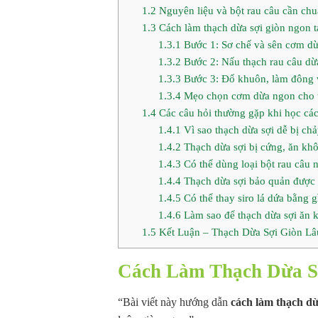
1.2
Nguyên liệu và bột rau câu cần chuẩ
1.3
Cách làm thạch dừa sợi giòn ngon tại
1.3.1
Bước 1: Sơ chế và sên cơm d
1.3.2
Bước 2: Nấu thạch rau câu dừ
1.3.3
Bước 3: Đổ khuôn, làm đông 
1.3.4
Mẹo chọn cơm dừa ngon cho t
1.4
Các câu hỏi thường gặp khi học các
1.4.1
Vì sao thạch dừa sợi dễ bị chả
1.4.2
Thạch dừa sợi bị cứng, ăn khô
1.4.3
Có thể dùng loại bột rau câu n
1.4.4
Thạch dừa sợi bảo quản được 
1.4.5
Có thể thay siro lá dứa bằng 
1.4.6
Làm sao để thạch dừa sợi ăn 
1.5
Kết Luận – Thạch Dừa Sợi Giòn Lâ
Cách Làm Thạch Dừa S
“Bài viết này hướng dẫn
cách làm thạch dừ