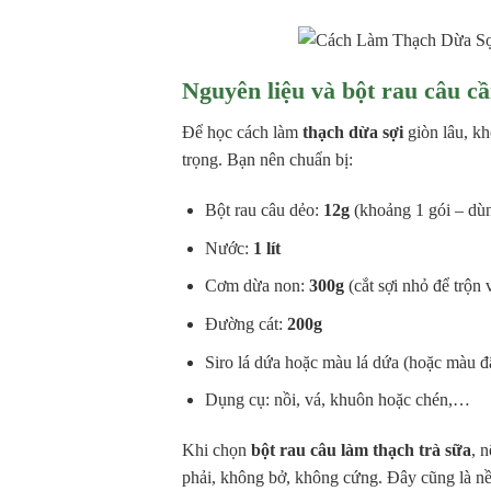
Nguyên liệu và bột rau câu cầ
Để học cách làm
thạch dừa sợi
giòn lâu, kh
trọng. Bạn nên chuẩn bị:
Bột rau câu dẻo:
12g
(khoảng 1 gói – d
Nước:
1 lít
Cơm dừa non:
300g
(cắt sợi nhỏ để trộn 
Đường cát:
200g
Siro lá dứa hoặc màu lá dứa (hoặc màu đ
Dụng cụ: nồi, vá, khuôn hoặc chén,…
Khi chọn
bột rau câu làm thạch trà sữa
, 
phải, không bở, không cứng. Đây cũng là nền