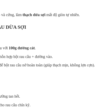
ô và cứng, làm
thạch dừa sợi
mất độ giòn tự nhiên.
ÂU DỪA SỢI
ều với
100g đường cát
.
c hỗn hợp bột rau câu + đường vào.
ể bột rau câu nở hoàn toàn (giúp thạch mịn, không lợn cợn).
ường tan hết.
ho rau câu chín kỹ.