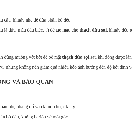
au câu, khuấy nhẹ để dừa phân bố đều.
u lá dứa, màu đậu biếc…) để tạo màu cho
thạch dừa sợi
, khuấy đều rồ
 bạn dùng muỗng vớt bớt để bề mặt
thạch dừa sợi
sau khi đông được lán
vị, nhưng không nên giảm quá nhiều kẻo ảnh hưởng đến độ kết dính và
ÔNG VÀ BẢO QUẢN
, bạn nhẹ nhàng đổ vào khuôn hoặc khay.
ân bố đều, không bị dồn về một góc.