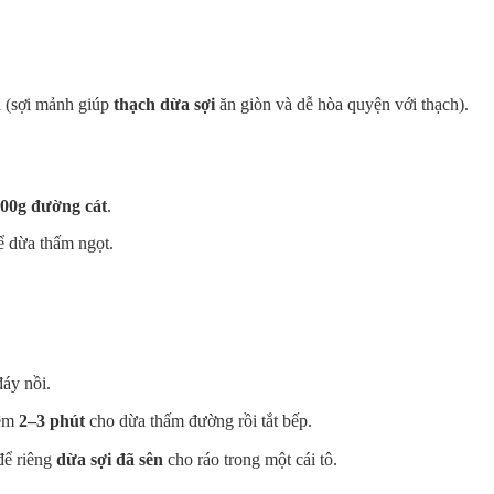
 (sợi mảnh giúp
thạch dừa sợi
ăn giòn và dễ hòa quyện với thạch).
00g đường cát
.
 dừa thấm ngọt.
áy nồi.
hêm
2–3 phút
cho dừa thấm đường rồi tắt bếp.
để riêng
dừa sợi đã sên
cho ráo trong một cái tô.