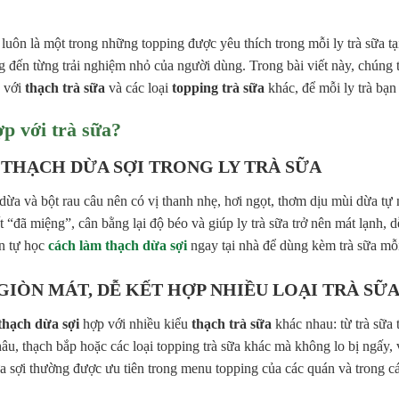
uôn là một trong những topping được yêu thích trong mỗi ly trà sữa t
ọng đến từng trải nghiệm nhỏ của người dùng. Trong bài viết này, chún
p với
thạch trà sữa
và các loại
topping trà sữa
khác, để mỗi ly trà bạn
ợp với trà sữa?
 THẠCH DỪA SỢI TRONG LY TRÀ SỮA
a và bột rau câu nên có vị thanh nhẹ, hơi ngọt, thơm dịu mùi dừa tự nh
t “đã miệng”, cân bằng lại độ béo và giúp ly trà sữa trở nên mát lạnh, 
ốn tự học
cách làm thạch dừa sợi
ngay tại nhà để dùng kèm trà sữa mỗ
GIÒN MÁT, DỄ KẾT HỢP NHIỀU LOẠI TRÀ SỮ
thạch dừa sợi
hợp với nhiều kiểu
thạch trà sữa
khác nhau: từ trà sữa t
hâu, thạch bắp hoặc các loại topping trà sữa khác mà không lo bị ngấy,
ừa sợi thường được ưu tiên trong menu topping của các quán và trong 