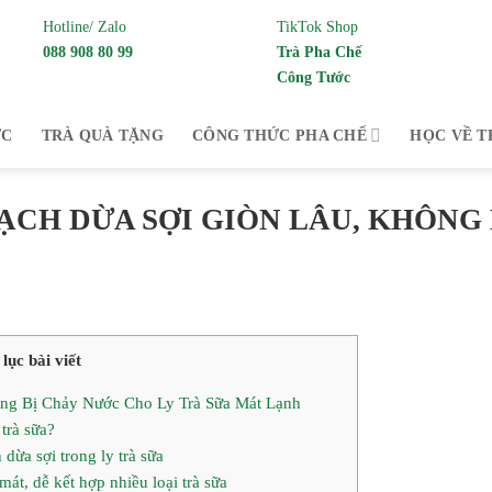
Hotline/ Zalo
TikTok Shop
088 908 80 99
Trà Pha Chế
Công Tước
 cung cấp Trà pha chế và trà thưởng thức từ
ỨC
TRÀ QUÀ TẶNG
CÔNG THỨC PHA CHẾ
HỌC VỀ T
CH DỪA SỢI GIÒN LÂU, KHÔNG
lục bài viết
ng Bị Chảy Nước Cho Ly Trà Sữa Mát Lạnh
trà sữa?
dừa sợi trong ly trà sữa
át, dễ kết hợp nhiều loại trà sữa